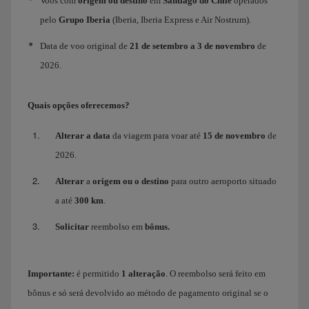
Voos com
origem ou destino
em
Santiago do Chile
operados
pelo
Grupo Iberia
(Iberia, Iberia Express e Air Nostrum).
Data de voo original de
21 de setembro a 3 de novembro
de
2026.
Quais opções oferecemos?
Alterar a data
da viagem para voar até
15 de novembro
de
2026.
Alterar
a
origem ou o destino
para outro aeroporto situado
a até
300 km
.
Solicitar
reembolso em
bônus.
Importante:
é permitido
1 alteração
. O reembolso será feito em
bônus e só será devolvido ao método de pagamento original se o