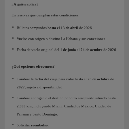
¿A quién aplica?
En reservas que cumplan estas condiciones:
Billetes comprados
hasta el 13 de abril
de 2026.
Vuelos con origen o destino La Habana y sus conexiones.
Fecha de vuelo original del
1 de junio
al
24 de octubre
de 2026.
¿Qué opciones ofrecemos?
Cambiar la
fecha
del viaje para volar hasta el
25 de octubre
de
2027
, sujeto a disponibilidad.
Cambiar el origen o el destino por otro aeropuerto situado hasta
2.300 km,
incluyendo Miami, Ciudad de México, Ciudad de
Panamá y Santo Domingo.
Solicitar
reembolso
.