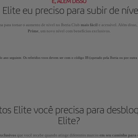
E, ALÉM DISSO
lite eu preciso para subir de níve
a para tornar o aumento de nível no Iberia Club
mais fácil
e acessível. Além disso
Prime
, um novo nível com benefícios exclusivos.
do ano seguinte. Os referidos voos devem ser com o código IB (operado pela Iberia ou por outra 
os Elite você precisa para desblo
Elite?
exclusivos
que você recebe quando atinge diferentes marcos
em seu caminho para 