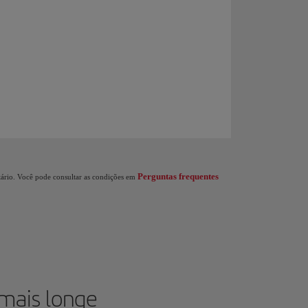
 nível no programa Iberia Club: Ao ganhar 1.250 Pontos Elite você ganha 20 € de p
Perguntas frequentes
itário. Você pode consultar as condições em
 mais longe