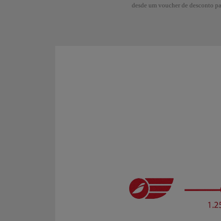
desde um voucher de desconto p
​ ​