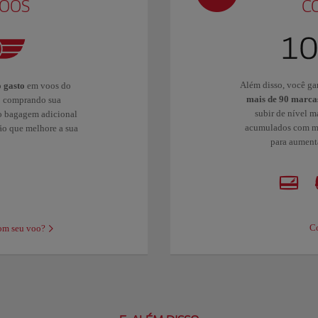
VOOS
C
Além disso, você ga
o gasto
em voos do
mais de 90 marcas
: comprando sua
subir de nível m
o bagagem adicional
acumulados com ma
ão que melhore a sua
para aumenta
Co
om seu voo?