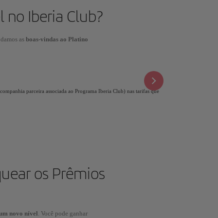
l no Iberia Club?
, damos as
boas-vindas ao Platino
companhia parceira associada ao Programa Iberia Club) nas tarifas que
quear os Prêmios
um novo nível
. Você pode ganhar