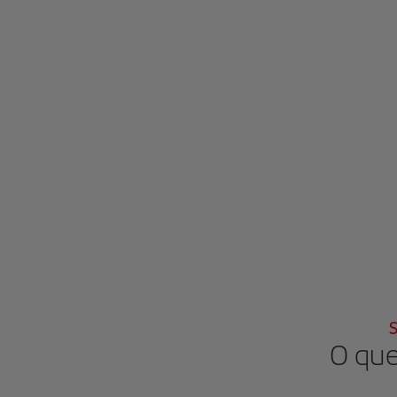
S
O que