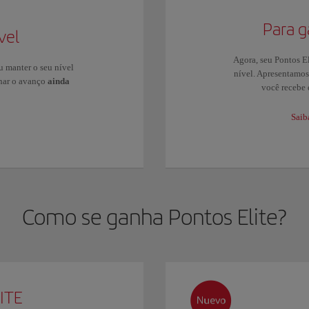
Para g
vel
Agora, seu Pontos El
u manter o seu nível
nível. Apresentamo
rnar o avanço
ainda
você recebe
Saib
Como se ganha Pontos Elite?
ITE