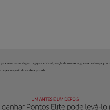
cumula Pontos Elite, você desbloqueia benefícios, chamados Prêmios Elite e sobe de
m para extras de sua viagem: bagagem adicional, seleção de assentos, upgrade ou embarque prior
recompensa a partir de sua
Area privada
.
UM ANTES E UM DEPOIS
ganhar Pontos Elite pode levá-lo