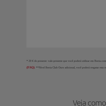
Animação de um avião mostrando que, à medida que a
* 20 € de presente: vale-presente que você poderá utilizar em Iberia.co
(FAQ)
. **Nível Iberia Club Ouro adicional, você poderá resgatar esta 
Veja como 