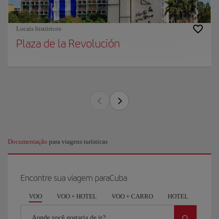
Locais históricos
Plaza de la Revolución
Documentação
para viagens turísticas
Encontre sua viagem paraCuba
VOO
VOO + HOTEL
VOO + CARRO
HOTEL
CAR
Aonde você gostaria de ir?