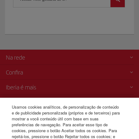
Na rede
Confira
Iberia é mais
Transparência
Usamos cookies analíticos, de personalização de conteúdo
e de publicidade personalizada (próprios e de terceiros) para
Venda telefónica
mostrar a você conteúdo útil com base em suas
+351 211 205 451
preferências de navegação. Para aceitar esse tipo de
cookies, pressione o botão Aceitar todos os cookies. Para
De segunda a domingo 08:00 - 19:00 (portuguese). De segunda a
rejeitá-los, pressione o botão Rejeitar todos os cookies; e