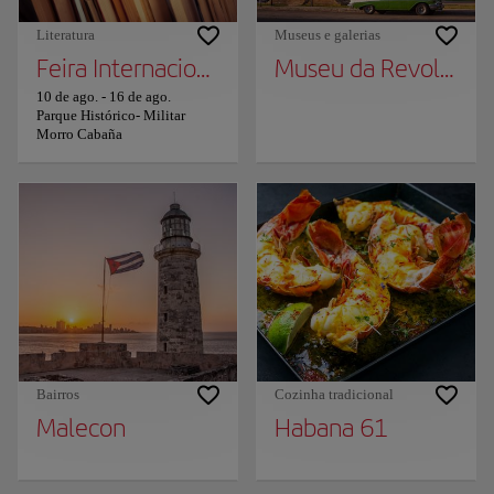
Literatura
Museus e galerias
Feira Internacional do Livro de Havana
Museu da Revolução
10 de ago.
-
16 de ago.
Parque Histórico- Militar
Morro Cabaña
Bairros
Cozinha tradicional
Malecon
Habana 61