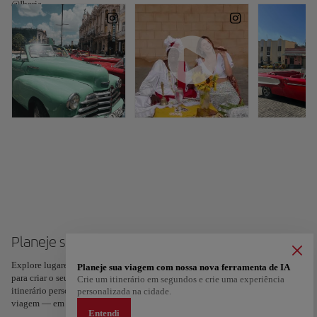
@Iberia
Planeje sua viagem para Cuba
Explore lugares e experiências, e marque com um coração os seus favoritos
Planeje sua viagem com nossa nova ferramenta de IA
para criar o seu percurso e partilhá-lo. Quer mais ideias? Obtenha um
Crie um itinerário em segundos e crie uma experiência
itinerário personalizado de acordo com os seus interesses e a duração da sua
personalizada na cidade.
viagem — em apenas dois passos e disponível no Google Maps.
Entendi