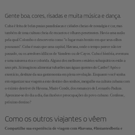
Gente boa, cores, risadas e muita música e dança.
Cuba é feita de belas praias paradisíacas e cidades cheias de nostalgia e cor, mas
também de uma cultura cheia de encantos e olhares penetrantes. Havia uma razão
pela qual Colombo o descreveria como "o lugar mais bonito em que seus olhos
pousaram". Cuba é mais que uma capital, Havana, onde o tempo parece não ter
passado, ou os arredores idílicos de Varadero ou de Cayos. Cuba é história, aventura
e uma natureza rica e colorida. Alguns dos melhores cenários subaquáticos estão a
seus pés. Já imaginou alimentar tubarões nas águas quentes do Caribe? Após o
exercício, desfrute da sua gastronomia em plena revolução. Enquanto você sonha
em organizar sua viagem a este destino dos sonhos, mergulhe na cultura cubana com
o exímio detetive de Havana, Mario Conde, dos romances de Leonardo Padura.
Aproxime-se do dia a dia, das ilusões e preocupações do povo cubano. Confesse,
próximo destino?
Como os outros viajantes o vêem
Compartilhe sua experiência de viagem com #havana, #InstantesIberia e