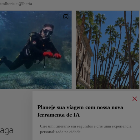
esIberia e @Iberia
Planeje sua viagem com nossa nova
ferramenta de IA
Crie um itinerário em segundos e crie uma experiência
laga
personalizada na cidade.