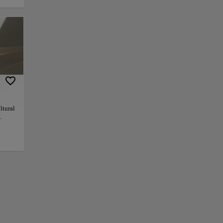
itantes com suas
cubo é um farol da
a França, o centro
 ressaltou seu
por fora. O design
iga um tesouro de
ltural
ões temporárias
nte
+
o de
da
−
tro
esença
ções.
a