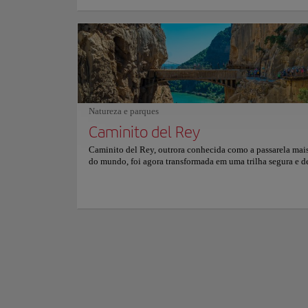
seu peixe fresco, paella, e serviço atencioso, Los Mellizos 
aventura culinária inesquecível. Quer esteja a saborear o se
Desde 2015, o Cent
frutos do mar ou a desfrutar de uma sangria refrescante, cad
experiências cativa
promete uma festa memorável à beira-mar. Para mais infor
arte moderna no co
sobre reservas e preços, consulte seu site oficial.
Como o posto avan
possui um pedigree 
significado interna
Natureza e parques
Mostra mais
Os visitantes do Ce
Caminito del Rey
exterior arrojado c
Caminito del Rey, outrora conhecida como a passarela mai
maravilhas artísti
do mundo, foi agora transformada em uma trilha segura e de
rotativas, há sempr
fôlego que oferece uma experiência aventureira na natureza
Suspenso a 100 metros acima do rio, os calçadões propor
Para mais informaçõ
experiência emocionante com vistas deslumbrantes do Desf
de Gaitanes. Esta aventura acessível combina a emoção das
com a beleza da paisagem andaluza, tornando-a uma excur
memorável para todos. No final da trilha, os caminhantes s
recompensados com praias deslumbrantes e lagos refrescant
perfeitos para relaxar após seus esforços. Esta caminhada p
meio a cenários dramáticos com uma dose de adrenalina p
uma jornada inesquecível através das maravilhas naturais 
Espanha. Para mais informações sobre horários e preços, co
seu site oficial.