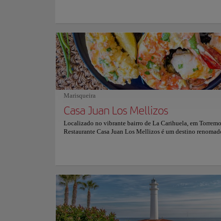
Foi construído entre 1528 e 1782. A catedral é uma síntese 
arquitetônicos que prevalece no primeiro Revival gótico d
fábrica e elementos barrocos adicionados desde o início do
XVIII.
Marisqueira
Casa Juan Los Mellizos
Localizado no vibrante bairro de La Carihuela, em Torremo
Restaurante Casa Juan Los Mellizos é um destino renomad
quem busca sabores mediterrâneos e espanhóis. Este restaur
conhecido pelas suas excepcionais opções de frutos do ma
menu diversificado com mais de dez tipos de pratos de arro
cremoso arroz caldoso até o luxuoso arroz de lagosta. O
estabelecimento oferece um ambiente acolhedor, com ampla
jantar e um grande terraço, ideal para qualquer evento em
desde reuniões de negócios até celebrações familiares. C
adicionais, como estacionamento privado e serviços especi
tornam a experiência gastronômica ainda melhor, fazendo 
escolha preferida tanto para locais quanto para turistas. Par