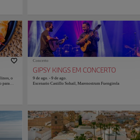
de estilos
pelos árabes para a reestruturação da Alcazaba, e pode ser enco
a antiga
dentro deste capitéis romanos e os eixos das colunas. Depois de 
 século
sido escondido por séculos, o Teatro Romano em Málaga foi
descoberto em 1951. Horas: quarta-feira a sábado, 10:00-19:00.
Terça-feira, 10:00 às 18:00 horas. Domingos e feriados, das 10:
16:00. Fechado às segundas. Entrada gratuita.
Concerto
GIPSY KINGS EM CONCERTO
linos, o
9 de ago.
-
9 de ago.
o para
Escenario Castillo Sohail, Marenostrum Fuengirola
ante é
r e um
z, desde o
s salas de
 grupo —
omodidades
ais,
dele uma
a mais