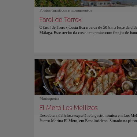
informações sobre reservas e preços, consulte o site oficial.
Pontos turísticos e monumentos
Farol de Torrox
O farol de Torrox Costa fica a cerca de 50 km a leste da cid
Málaga. Este trecho da costa tem praias com franjas de bam
imediatamente a leste do "Balcon de Torrox", construído 
vigia para o mar e cabeceiras, com pisos transparentes olh
baixo na necrópole romana desenterrada sob. Foi concluíd
maio de 1864. Iluminado por células fotoelétricas e de ope
elétrica, tem uma altura de 39m acima do mar e 26m acima 
Este farol foi construído aproveitando uma das torres do an
Castelo Baixo, destruído pelas tropas napoleônicas no iníc
século XIX. Em seu recinto estão preservados restos da vil
Museus e galerias
com numerosos mosaicos.
The Pom
Marisqueira
El Mero Los Mellizos
Cultura
Descubra a deliciosa experiência gastronómica em Los Mel
Puerto Marina El Mero, em Benalmádena. Situado na pitor
Localização:
Pje.
Puerto Marina, este restaurante oferece vistas deslumbrante
Link para o site
marina, proporcionando o cenário perfeito para desfrutar de
mar requintados e pratos tradicionais espanhóis. Reconhec