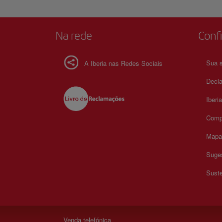
Na rede
Confi
Sua s
A Iberia nas Redes Sociais
Decla
Iberi
Comp
Mapa 
Suges
Suste
Venda telefónica