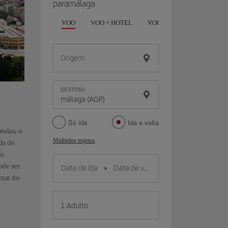
paramálaga
VOO
VOO + HOTEL
VOO + CARRO
HOTEL
Origem
DESTINO
Só ida
Ida e volta
ondas, o
Múltiplos trajetos
da de
do
ode ser
 mar do