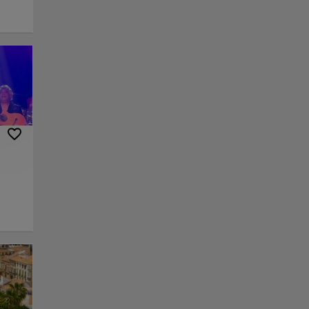
ntrado
ter
00 às