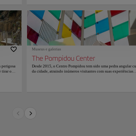
cria uma
u prato de
ro Pompidou tem sido uma pedra angular cultural da cidade, atraindo inúmeros vis
a visita
ntes e impressionantes coleções de arte. Este impressionante edifício em forma de 
mações
ração de Málaga, enriquecendo significativamente a paisagem cultural da cidade.
çado espanhol do renomado Centro Nacional de Arte e Cultura Georges Pompidou n
impressionante. Sua inauguração, com a presença de oficiais espanhóis e franceses,
cional e criou uma ponte cultural única entre as duas nações.
Museus e galerias
ntro Pompidou Málaga são tratados para uma festa visual, tanto por dentro quanto 
The Pompidou Center
ontrasta lindamente com a arquitetura tradicional andaluza, enquanto o interior abr
s perigosa
Desde 2015, o Centro Pompidou tem sido uma pedra angular cu
cas. Com a sua coleção permanente de arte influente dos séculos XX e XXI e exposiç
 tirar o
da cidade, atraindo inúmeros visitantes com suas experiências
e algo novo para descobrir.
.
cativantes e impressionantes coleções de arte. Este impressiona
cionam uma
edifício em forma de cubo é um farol da arte moderna no coraçã
es sobre horários e preços, consulte seu site oficial.
iladeiro
Málaga, enriquecendo significativamente a paisagem cultural 
 alturas
cidade. Como o posto avançado espanhol do renomado Centro
são
Nacional de Arte e Cultura Georges Pompidou na França, o cen
ão
possui um pedigree impressionante. Sua inauguração, com a pr
es,
de oficiais espanhóis e franceses, ressaltou seu significado
acífica em
internacional e criou uma ponte cultural única entre as duas na
romete
Os visitantes do Centro Pompidou Málaga são tratados para um
da
festa visual, tanto por dentro quanto por fora. O design exterior
nsulte o
arrojado contrasta lindamente com a arquitetura tradicional
andaluza, enquanto o interior abriga um tesouro de maravilhas