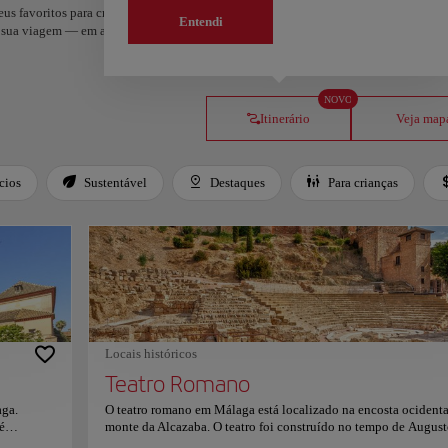
s favoritos para criar o seu percurso e partilhá-lo. Quer mais ideias? Obtenha um i
Entendi
da sua viagem — em apenas dois passos e disponível no Google Maps.
NOVO
Itinerário
Veja map
cios
Sustentável
Destaques
Para crianças
Locais históricos
Teatro Romano
aga.
O teatro romano em Málaga está localizado na encosta ocidenta
é
monte da Alcazaba. O teatro foi construído no tempo de August
Andaluzia.
foi usado até o século III; Mais tarde foi usado como uma pedre