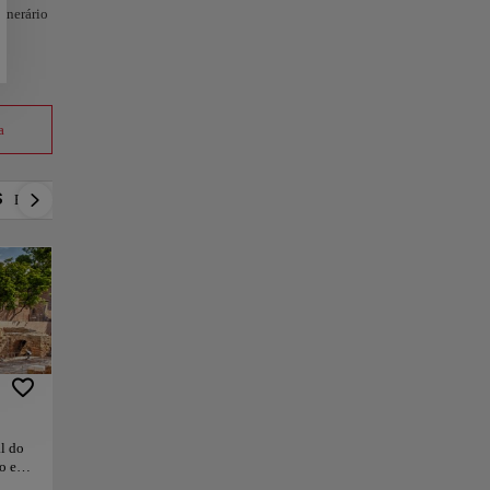
tinerário
a
Econômico
Luxo
Romântico
Ativo
l do
o e
ira