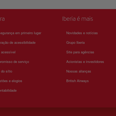
artísticas. Com a sua coleção permanente de arte influente dos
séculos XX e XXI e exposições temporárias rotativas, há sempre
novo para descobrir. Para mais informações sobre horários e pre
consulte seu site oficial.
ra
Iberia é mais
egurança em primeiro lugar
Novidades e notícias
ração de acessibilidade
Grupo Iberia
a acessível
Site para agências
romisso de serviço
Acionistas e investidores
do sítio
Nossas alianças
tões e elogios
British Airways
ntabilidade