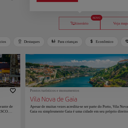
NOVO
Itinerário
Veja map
cios
Destaques
Para crianças
Econômico
Pontos turísticos e monumentos
Vila Nova de Gaia
ivante de
Apesar de muitas vezes acredita-se ser parte do Porto, Vila Nova
NESCO.
Gaia ou simplesmente Gaia é uma cidade em seu próprio direito
localizado no outro lado do Douro. Vila Nova de Gaia tem um 
passeio à beira-mar e é um ótimo lugar para ir para uma caminh
esar de
apreciar as vistas notáveis da Ponte de Dom Luís I e o pitoresco