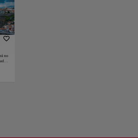
 vice-versa. A
amiliar, é por isso.
 alta de Vila Nova
es podem usar
e a pena tirar
rá no
tada
+
ro
 um na
−
r o
podem
níveis
s.