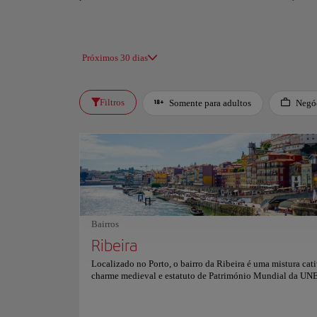
Próximos 30 dias
Filtros
Somente para adultos
Negó
Bairros
Ribeira
Localizado no Porto, o bairro da Ribeira é uma mistura cat
charme medieval e estatuto de Património Mundial da U
Caminhe pelo seu labirinto de estreitos becos e ruas de
paralelepípedos, ladeadas por casas coloridas e edifícios
meteorológicos que desaguam em direção ao rio Douro. Ap