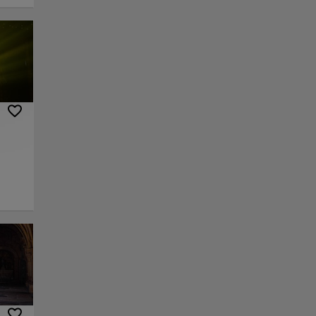
u
mais
onais
orte
o.