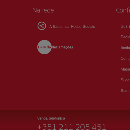
experimentar o espírito vibrante do Porto em cada moment
Na rede
Confi
Sua s
A Iberia nas Redes Sociais
Decla
Iberi
Comp
Mapa 
Suges
Suste
Venda telefónica
+351 211 205 451