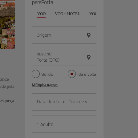
paraPorta
VOO
VOO + HOTEL
VOO + CARRO
HOTEL
Origem
DESTINO
Só ida
Ida e volta
 onde
Múltiplos trajetos
ade pela
 esqueça