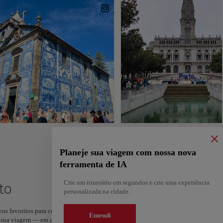
Planeje sua viagem com nossa nova
ferramenta de IA
Crie um itinerário em segundos e crie uma experiência
to
personalizada na cidade.
s favoritos para criar o seu percurso e partilhá-lo. Quer mais ideias? Obtenha um i
Entendi
da sua viagem — em apenas dois passos e disponível no Google Maps.