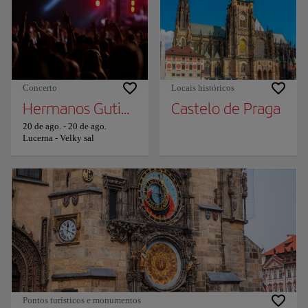
Concerto
Locais históricos
Hermanos Gutierrez
Castelo de Praga
20 de ago.
-
20 de ago.
Lucerna - Velky sal
Pontos turísticos e monumentos