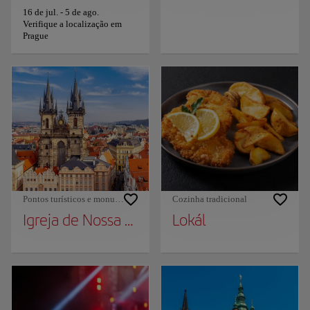
16 de jul.
-
5 de ago.
Verifique a localização em
Prague
Pontos turísticos e monumentos
Cozinha tradicional
Igreja de Nossa Senhora do Týn
Lokál