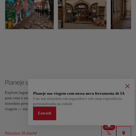
Planeje sua viagem para Praga
Explore lugares e experiências, e marque com um coração os seus favoritos
Planeje sua viagem com nossa nova ferramenta de IA
para criar o seu percurso e partilhá-lo. Quer mais ideias? Obtenha um
Crie um itinerário em segundos e crie uma experiência
itinerário personalizado de acordo com os seus interesses e a duração da sua
personalizada na cidade.
viagem — em apenas dois passos e disponível no Google Maps.
Entendi
NOVO
Próximos 30 dias