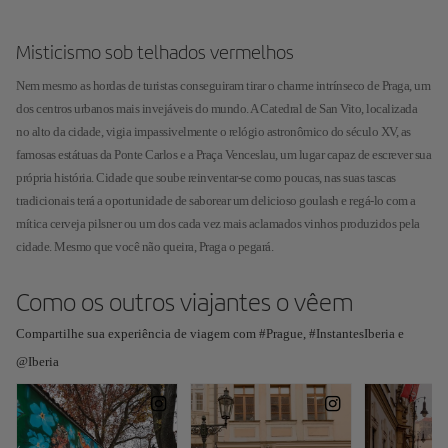
Misticismo sob telhados vermelhos
Nem mesmo as hordas de turistas conseguiram tirar o charme intrínseco de Praga, um
dos centros urbanos mais invejáveis do mundo. A Catedral de San Vito, localizada
no alto da cidade, vigia impassivelmente o relógio astronômico do século XV, as
famosas estátuas da Ponte Carlos e a Praça Venceslau, um lugar capaz de escrever sua
própria história. Cidade que soube reinventar-se como poucas, nas suas tascas
tradicionais terá a oportunidade de saborear um delicioso goulash e regá-lo com a
mítica cerveja pilsner ou um dos cada vez mais aclamados vinhos produzidos pela
cidade. Mesmo que você não queira, Praga o pegará.
Como os outros viajantes o vêem
Compartilhe sua experiência de viagem com #Prague, #InstantesIberia e
@Iberia