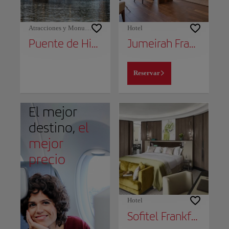
Atracciones y Monumentos
Hotel
Puente de Hierro (Eiserner Steg)
Jumeirah Frankfurt
Reservar
El mejor
destino,
el
mejor
precio
Hotel
Sofitel Frankfurt Opera