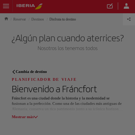
Reservar
Destinos
Disfruta tu destino
¿Algún plan cuando aterrices?
Nosotros los tenemos todos
PLANIFICADOR DE VIAJE
Cambia de destino
Descubre tu próximo destino
PLANIFICADOR DE VIAJE
Bienvenido a
Fráncfort
Fráncfort es una ciudad donde la historia y la modernidad se
fusionan a la perfección. Como una de las ciudades más antiguas de
Alemania, conserva un rico patrimonio junto a su icónico horizonte
Nuestros destinos
de torres de acero y vidrio. Conocida como la "Puerta de Europa",
Mostrar lista
Mostrar más
ofrece arquitectura impresionante, museos de primer nivel y una
escena cultural vibrante.
Todas las áreas
Europa
América del Sur
Norteaméri