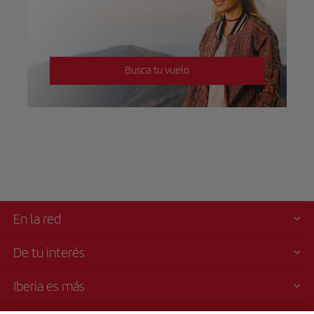
Busca tu vuelo
En la red
De tu interés
Iberia es más