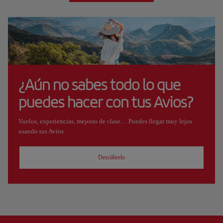
¿Aún no sabes todo lo que
puedes hacer con tus Avios?
Vuelos, experiencias, mejoras de clase… Puedes llegar muy lejos
usando tus Avios.
Descúbrelo