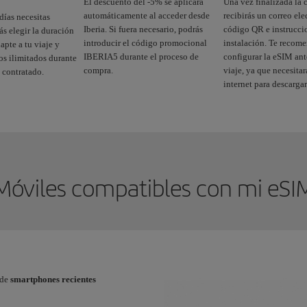
El descuento del -5% se aplicará
Una vez finalizada la 
automáticamente al acceder desde
recibirás un correo el
días necesitas
Iberia. Si fuera necesario, podrás
código QR e instrucci
s elegir la duración
introducir el código promocional
instalación. Te reco
apte a tu viaje y
IBERIA5 durante el proceso de
configurar la eSIM ante
tos ilimitados durante
compra.
viaje, ya que necesita
 contratado.
internet para descargar
Móviles compatibles con mi eSI
 de
smartphones recientes