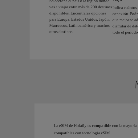
Selecciona el país o la región donde
vas a viajar entre más de 200 destinos
Indica cuántos 
disponibles. Encontrarás opciones
conexión. Podrá
para Europa, Estados Unidos, Japón,
que mejor se ad
Marruecos, Latinoamérica y muchos
disfrutar de da
otros destinos.
todo el periodo
La eSIM de Holafly es
compatible
con la mayoría
compatibles con tecnología eSIM.