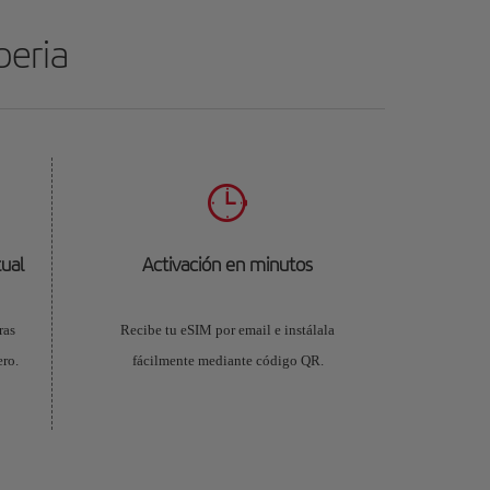
beria
ual
Activación en minutos
ras
Recibe tu eSIM por email e instálala
ro.
fácilmente mediante código QR.