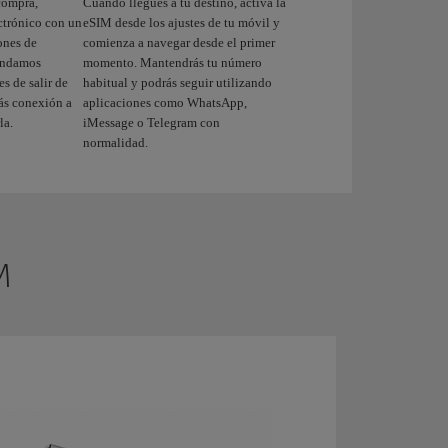
compra,
Cuando llegues a tu destino, activa la
ectrónico con un
eSIM desde los ajustes de tu móvil y
ones de
comienza a navegar desde el primer
mendamos
momento. Mantendrás tu número
s de salir de
habitual y podrás seguir utilizando
rás conexión a
aplicaciones como WhatsApp,
la.
iMessage o Telegram con
normalidad.
M