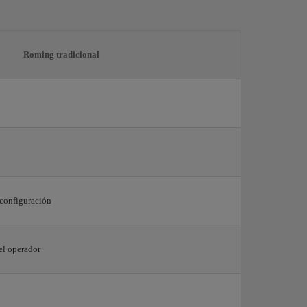
Roming tradicional
 configuración
el operador