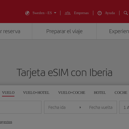
Sweden - ES
Empresas
Ayuda
r reserva
Preparar el viaje
Experienc
Tarjeta eSIM con Iberia
VUELO
VUELO+HOTEL
VUELO+COCHE
HOTEL
COCHE
1 
Fecha ida
Fecha vuelta
rayectos