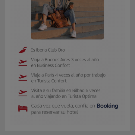
El GIF presenta a Carmen, socia Iberia Club Oro. Viaja 3 veces al año a Buen