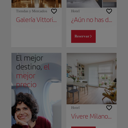
Tiendas y Mercados
Hotel
Galería Vittorio Emanuele II
¿Aún no has decidido dónde alojarte?
Reservar
El mejor
destino,
el
mejor
precio
Hotel
Vivere Milano Isola