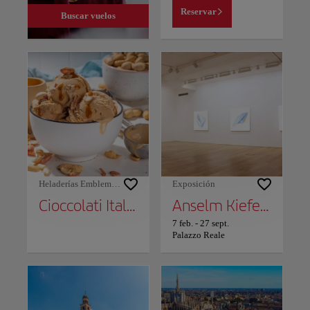
Reservar
Buscar vuelos
Heladerías Emblemáticas
Exposición
Cioccolati Italiani
Anselm Kiefer: Los Alquimistas
7 feb.
-
27 sept.
Palazzo Reale