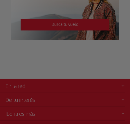
Busca tu vuelo
En la red
De tu interés
Iberia es más
Transparencia