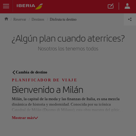
Reservar
Destinos
Disfruta tu destino
¿Algún plan cuando aterrices?
Nosotros los tenemos todos
PLANIFICADOR DE VIAJE
Cambia de destino
Descubre tu próximo destino
PLANIFICADOR DE VIAJE
Bienvenido a
Milán
Milán, la capital de la moda y las finanzas de Italia, es una mezcla
dinámica de historia y modernidad. Conocida por su icónica
Catedral de Milán (Duomo di Milano), esta obra maestra del gótico
Nuestros destinos
ofrece vistas impresionantes desde su terraza. Muy cerca, la Galería
Mostrar lista
Mostrar más
Vittorio Emanuele II, una galería comercial del siglo XIX, es un
paraíso para las marcas de lujo y el estilo italiano.
Todas las áreas
Europa
América del Sur
Norteaméri