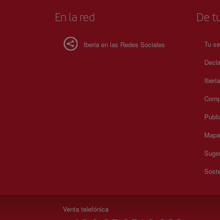
En la red
De tu
Tu se
Iberia en las Redes Sociales
Decla
Iberi
Compr
Publi
Mapa 
Suger
Soste
Venta telefónica