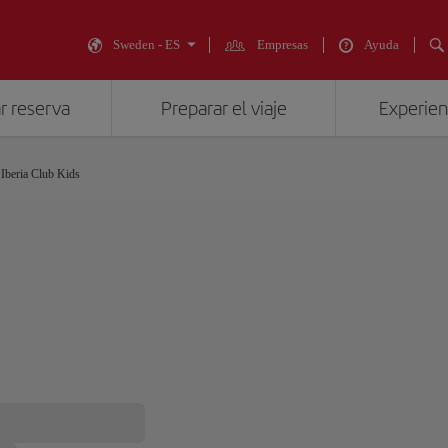
Sweden - ES
Empresas
Ayuda
r reserva
Preparar el viaje
Experienc
Iberia Club Kids