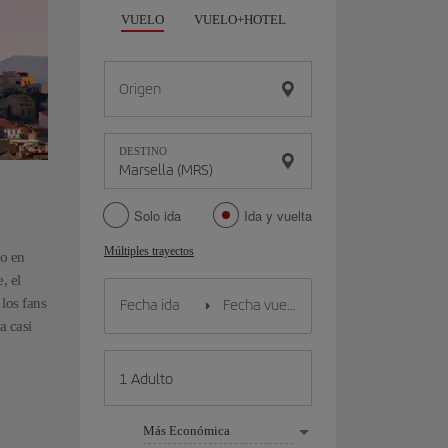
VUELO
VUELO+HOTEL
VUELO+COCHE
Origen
DESTINO
Solo ida
Ida y vuelta
Múltiples trayectos
lo en
, el
los fans
a casi
Más Económica