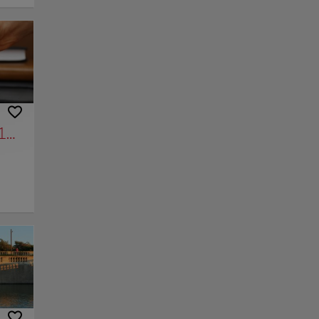
l
cribió
n solo
istas
la. Al
l
io de
e la
a más
164 años de fotos