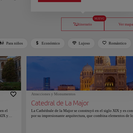
NUEVO
Itinerario
Ver map
Para niños
Económico
Lujoso
Romántico
Atracciones y Monumentos
Catedral de La Major
en el
La Cathédrale de la Major se construyó en el siglo XIX y es co
 XIX y
por su impresionante arquitectura, que combina elementos de l
e Historia
estilos bizantino y románico. La catedral está situada en una co
onante
que domina el mar y ofrece impresionantes vistas del Mediterrá
rque. La
El interior de la catedral es igualmente impresionante, con her