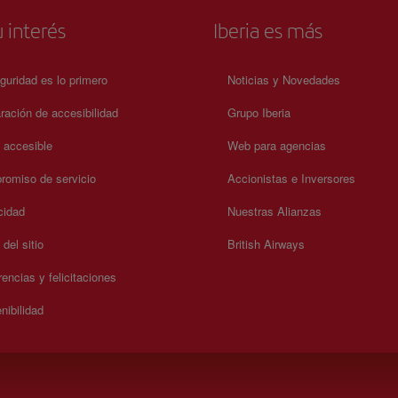
presente.
 interés
Iberia es más
guridad es lo primero
Noticias y Novedades
ración de accesibilidad
Grupo Iberia
a accesible
Web para agencias
omiso de servicio
Accionistas e Inversores
cidad
Nuestras Alianzas
del sitio
British Airways
encias y felicitaciones
nibilidad