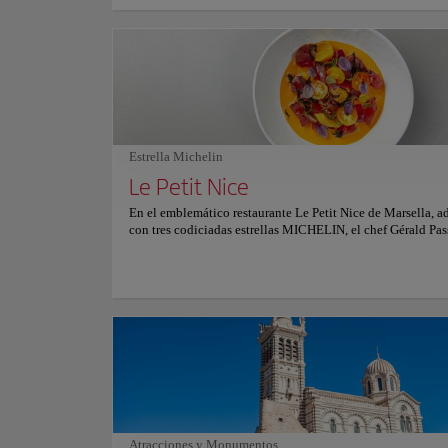
fuente es una de las más grandes de Francia y presenta escu
animales y criaturas míticas. El parque es un destino popul
para los residentes como para los turistas, que pueden relaj
disfrutar de la belleza del entorno. El Palacio Longchamp 
símbolo de la riqueza histórica y cultural de Marsella. Tanto
un apasionado del arte, un aficionado a la historia o simp
trotamundos en busca de belleza, el Palacio Longchamp te 
aliento, al igual que los legendarios vientos Mistral de Mar
una cita con el pasado, un coqueteo con el arte y un roman
Estrella Michelin
arquitectura, todo en un majestuoso paquete. Para más inf
sobre horarios y precios, consulte su sitio web oficial.
Le Petit Nice
En el emblemático restaurante Le Petit Nice de Marsella, 
con tres codiciadas estrellas MICHELIN, el chef Gérald Pas
inspira en el Mediterráneo y sus alrededores. Se sumerge d
en el mar, encontrando creatividad en la tierra que lo envue
identidad culinaria de Passedat está moldeada por el rico t
mediterráneo, que cuenta con más de 65 variedades de pes
Comer en Le Petit Nice es similar a una aventura en alta ma
la naturaleza dicta el menú en función de las estaciones y e
Con una decoración que hace eco de la esencia del mar, el 
ofrece una inmersión sensorial en la cocina mediterránea, 
plato es una creación insignia del chef. Para más informaci
reservas y precios, consultar su web oficial.
Atracciones y Monumentos