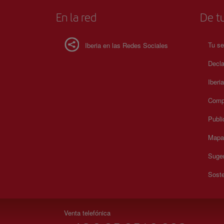
En la red
De tu
Tu se
Iberia en las Redes Sociales
Decla
Iberi
Compr
Publi
Mapa 
Suger
Soste
Venta telefónica