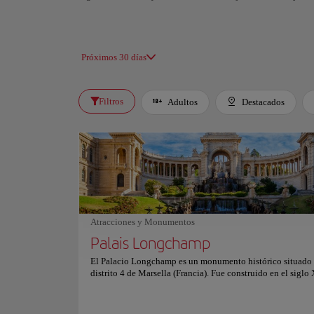
Próximos 30 días
Filtros
Adultos
Destacados
Atracciones y Monumentos
Palais Longchamp
El Palacio Longchamp es un monumento histórico situado 
distrito 4 de Marsella (Francia). Fue construido en el siglo
actualmente alberga el Museo de Bellas Artes y el Museo d
Natural de Marsella. El palacio es conocido por su impresi
arquitectura, que incluye una gran fuente y un hermoso pa