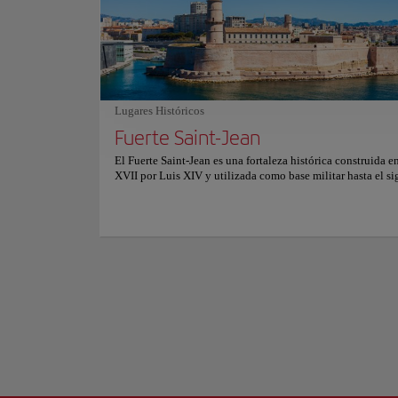
La Porte d'Aix es u
Con tres locales en Marsella, saborear estos deliciosos past
comido. Estos innovadores creadores reimaginan los clásic
bajo el mando del 
pastelería francesa, elaborando diariamente una gran varie
famosas de Marsell
postres frescos, visualmente impresionantes y cuidadosam
pequeños.
aromatizados. Para más información sobre reservas y precio
consulte su sitio web oficial.
El arco central est
menores están ador
Lugares Históricos
caliza y mide 18 m
Mostrar más
Fuerte Saint-Jean
Moitte.
El Fuerte Saint-Jean es una fortaleza histórica construida en
La Puerta de Aix no
XVII por Luis XIV y utilizada como base militar hasta el s
cambios. Desde los
fortaleza tiene una rica historia y ha participado en muchos
en torno a este ant
conflictos a lo largo de los siglos. Hoy alberga varios muse
instituciones culturales. La arquitectura del edificio es un
única de estilos barroco y neoclásico. En la actualidad, el 
del Fuerte Saint-Jean atrae a aventureros de todo el mundo,
convirtiéndolo en una obra maestra magnética y en uno de 
tesoros más codiciados de Marsella. Esta fortaleza, testimo
cautivadora historia de la ciudad, está perfectamente unida
antiguo puerto por una elegante pasarela que no deja indif
nadie. Los arcos y las murallas son como las páginas de un 
historia, cada una de las cuales revela un nuevo capítulo de
historia de Marsella. El mirador del fuerte ofrece una persp
panorámica del Puerto Viejo y del Mediterráneo, como si la
murallas susurraran historias de barcos y aventuras.