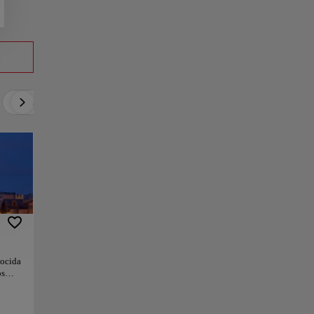
a
Activo
Relax
Cultura
Gastronomía
nocida
os
lina
neo.
mosas