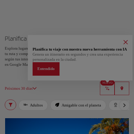
Planifica tu viaje a Niza
Explora lugares, experiencias y marca con el corazón tus favoritos para crear
Planifica tu viaje con nuestra nueva herramienta con IA
tu ruta y compartirla. ¿Quieres más ideas? Obtén un itinerario personalizado
Genera un itinerario en segundos y crea una experiencia
según tus intereses y la duración de tu viaje: en sólo dos pasos y descargable
personalizada en la ciudad.
en Google Maps.
Entendido
NUEVO
Próximos 30 días
Adultos
Amigable con el planeta
Destaca