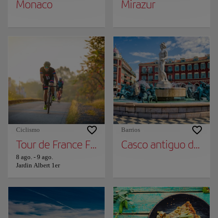
Monaco
Mirazur
Ciclismo
Barrios
Tour de France Femenino
Casco antiguo de Niz
8 ago.
-
9 ago.
Jardin Albert 1er