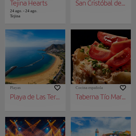
Tejina Hearts
San Cristóbal de la 
24 ago.
-
24 ago.
Tejina
Playas
Cocina española
Playa de Las Teresitas
Taberna Tío Martín