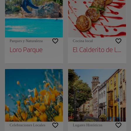
Parques y Naturaleza
Cocina local
Loro Parque
El Calderito de La Ab
Celebraciones Locales
Lugares Históricos