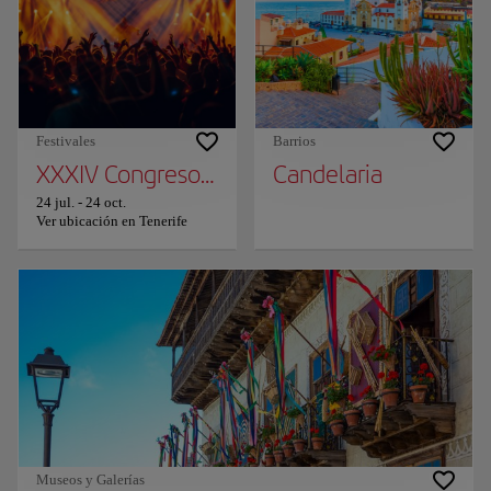
Festivales
Barrios
XXXIV Congreso de Bandas de Música de Ten
Candelaria
24 jul.
-
24 oct.
Ver ubicación en Tenerife
Museos y Galerías