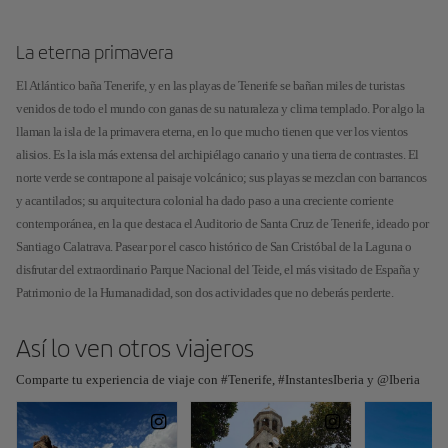
La eterna primavera
El Atlántico baña Tenerife, y en las playas de Tenerife se bañan miles de turistas
venidos de todo el mundo con ganas de su naturaleza y clima templado. Por algo la
llaman la isla de la primavera eterna, en lo que mucho tienen que ver los vientos
alisios. Es la isla más extensa del archipiélago canario y una tierra de contrastes. El
norte verde se contrapone al paisaje volcánico; sus playas se mezclan con barrancos
y acantilados; su arquitectura colonial ha dado paso a una creciente corriente
contemporánea, en la que destaca el Auditorio de Santa Cruz de Tenerife, ideado por
Santiago Calatrava. Pasear por el casco histórico de San Cristóbal de la Laguna o
disfrutar del extraordinario Parque Nacional del Teide, el más visitado de España y
Patrimonio de la Humanadidad, son dos actividades que no deberás perderte.
Así lo ven otros viajeros
Comparte tu experiencia de viaje con #Tenerife, #InstantesIberia y @Iberia