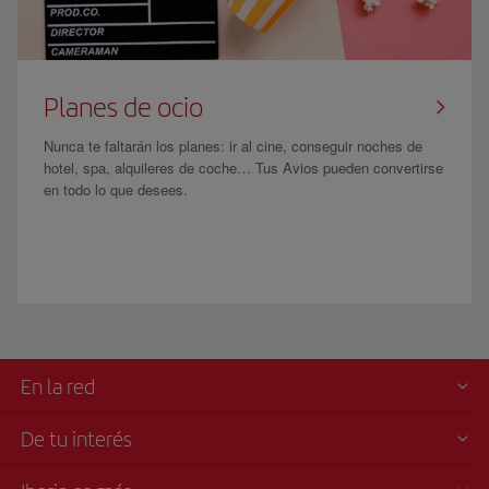
Planes de ocio
Nunca te faltarán los planes: ir al cine, conseguir noches de
hotel, spa, alquileres de coche… Tus Avios pueden convertirse
en todo lo que desees.
En la red
De tu interés