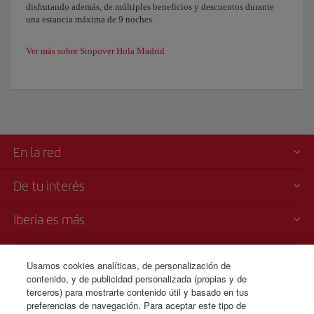
disfrutando además, de múltiples beneficios y descuentos durante
una estancia máxima de 9 noches.
Ver más sobre Stopover Hola Madrid
En la red
De tu interés
Iberia es más
Transparencia
Usamos cookies analíticas, de personalización de
contenido, y de publicidad personalizada (propias y de
Venta telefónica
terceros) para mostrarte contenido útil y basado en tus
+46 0 85 0510 082
preferencias de navegación. Para aceptar este tipo de