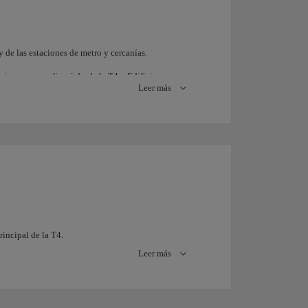
y de las estaciones de metro y cercanías.
siempre se realizará desde la T4 o Edificio
Leer más
 pero unidos entre sí por un tren subterráneo.
del Área Terminal contarán con 12 carriles en total.
s, 2 para autobuses y 1 para el resto de vehículos.
is y 3 para vehículos privados.
rincipal de la T4.
Leer más