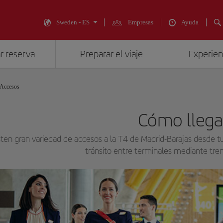
Sweden - ES
Empresas
Ayuda
r reserva
Preparar el viaje
Experienc
Accesos
Cómo llega
sten gran variedad de accesos a la T4 de Madrid-Barajas desde tu
tránsito entre terminales mediante tren