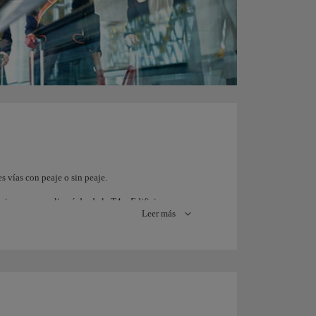
s vías con peaje o sin peaje.
siempre se realizará desde la T4 o Edificio
Leer más
, sin peaje.