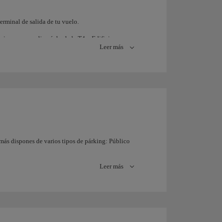
erminal de salida de tu vuelo.
siempre se realizará desde la T4 o Edificio
Leer más
más dispones de varios tipos de párking: Público
Leer más
siempre se realizará desde la T4 o Edificio