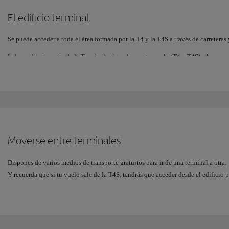
El edificio terminal
Parking Público de larga estancia
Se puede acceder a toda el área formada por la T4 y la T4S a través de carreteras 
Independientemente de la Terminal asignada para tu vuelo (T4 y T4S), el acceso 
Parking VIP
Terminal.
Ambos se encuentran uno enfrente del otro, separados por las pistas de aterrizaje,
Para la circulación de vehículos por carretera, las dársenas de salidas y llegadas 
Estos carriles de acceso solo se encuentran en la Terminal T4.
En el Nivel de Llegadas (Nivel 0), hay seis carriles, con 3 viales para taxi
Moverse entre terminales
En el Nivel de Salidas (Nivel 1) hay otros seis más, con 3 viales para tax
Dispones de varios medios de transporte gratuitos para ir de una terminal a otra.
Y recuerda que si tu vuelo sale de la T4S, tendrás que acceder desde el edificio p
En el Nivel -2, está la estación de metro y cercanías.
Tren de Conexión