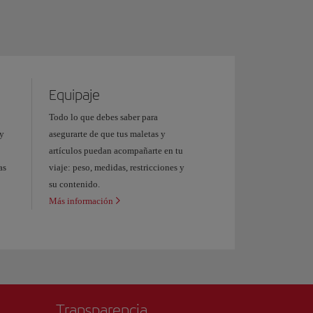
Equipaje
Todo lo que debes saber para
 y
asegurarte de que tus maletas y
Aeropuerto
artículos puedan acompañarte en tu
as
viaje: peso, medidas, restricciones y
su contenido.
Más información
Transparencia