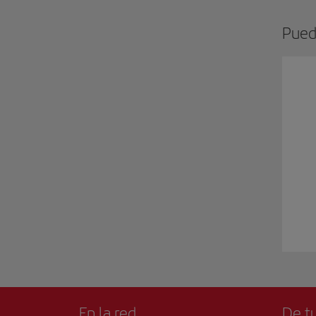
Pued
En la red
De tu