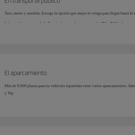
En transporte público
Taxi, metro y autobús. Escoge la opción que mejor te venga para llegar hasta la t
Sin peaje
Independientemente de la Terminal asignada para tu vuelo (T4 y T4S), el acceso 
Terminal.
Estos son los distintos accesos hasta la Terminal T4:
En Metro
El aparcamiento
En Autobús
Más de 9.000 plazas para tu vehículo repartidas entre varios aparcamientos. Ade
y Vip.
Independientemente de la Terminal asignada para tu vuelo (T4 y T4S), el acceso 
En Cercanías Renfe
Terminal.
Parking Público (P4)