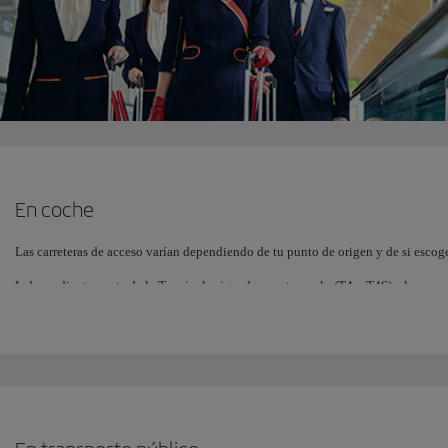
En coche
Las carreteras de acceso varían dependiendo de tu punto de origen y de si escoge
Independientemente de la Terminal asignada para tu vuelo (T4 y T4S), el acceso 
Terminal.
Accede por la carretera de peaje M-12 o la carretera M-14 enlazando con la M-13
Estos son los distintos accesos hasta la Terminal T4
Con peaje