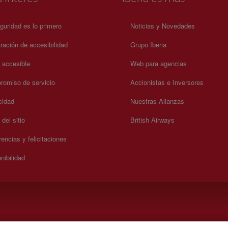
guridad es lo primero
Noticias y Novedades
ración de accesibilidad
Grupo Iberia
a accesible
Web para agencias
omiso de servicio
Accionistas e Inversores
cidad
Nuestras Alianzas
del sitio
British Airways
encias y felicitaciones
nibilidad
).