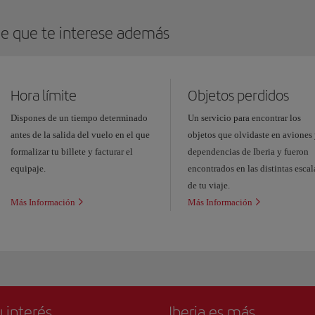
Bus de pasajeros en tránsito
e que te interese además
Microbús gratuito Parking de largas estancias
Hora límite
Objetos perdidos
Dispones de un tiempo determinado
Un servicio para encontrar los
antes de la salida del vuelo en el que
objetos que olvidaste en aviones
Autobús-lanzadera de conexión entre terminales del 
formalizar tu billete y facturar el
dependencias de Iberia y fueron
equipaje.
encontrados en las distintas escal
de tu viaje.
Más Información
Más Información
 interés
Iberia es más