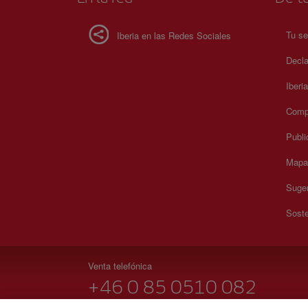
Tu se
Iberia en las Redes Sociales
Decla
Iberi
Compr
Publi
Mapa 
Suger
Soste
Venta telefónica
+46 0 85 0510 082
Lunes a domingo 00:00 - 24:00 horas ( español e inglés