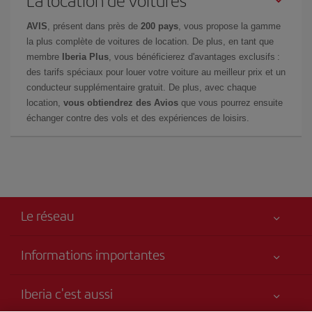
La location de voitures
AVIS
, présent dans près de
200 pays
, vous propose la gamme
la plus complète de voitures de location. De plus, en tant que
membre
Iberia Plus
, vous bénéficierez d'avantages exclusifs :
des tarifs spéciaux pour louer votre voiture au meilleur prix et un
conducteur supplémentaire gratuit. De plus, avec chaque
location,
vous obtiendrez des Avios
que vous pourrez ensuite
échanger contre des vols et des expériences de loisirs.
Le réseau
Informations importantes
Votre sécurité est notre priorité
Iberia c'est aussi
Accessibilité