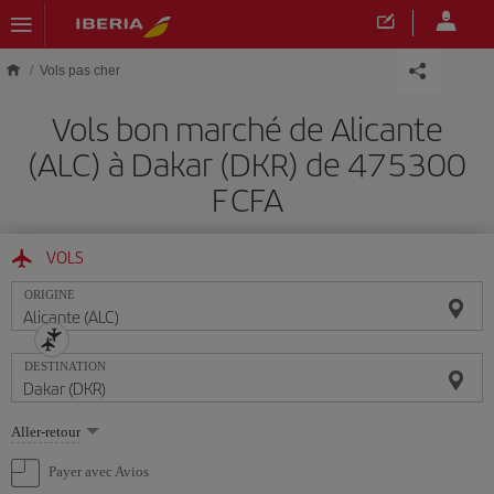
Skip to main content
Vols pas cher
Vols bon marché de Alicante
(ALC) à Dakar (DKR) de 475300
F CFA
VOLS
ORIGINE
DESTINATION
Sélectionnez
Aller-retour
une
option
Payer avec Avios