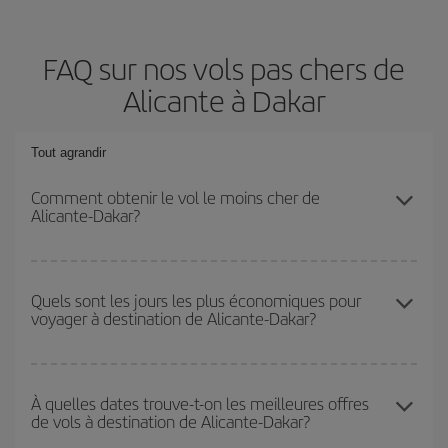
FAQ sur nos vols pas chers de
Alicante à Dakar
Tout agrandir
Comment obtenir le vol le moins cher de
Alicante-Dakar?
Économisez sur votre billet d'avion de Alicante-Dakar-dest et
bénéficiez du tarif le plus bas en évitant les hautes saisons, en
Quels sont les jours les plus économiques pour
voyager à destination de Alicante-Dakar?
achetant à l'avance et en restant flexible sur les dates et les
horaires de votre aller-retour.
Pour découvrir quels jours bénéficient des tarifs les plus bas, il
vous suffit de lancer une recherche dans notre
moteur de
À quelles dates trouve-t-on les meilleures offres
de vols à destination de Alicante-Dakar?
recherche de vols économiques
. Dites-nous d'où vous partez,
où vous voulez aller et à quelles dates vous aviez prévu de