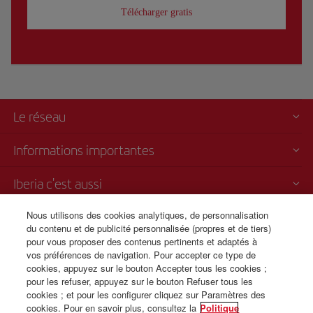
Télécharger gratis
Le réseau
Informations importantes
Iberia c'est aussi
Nous utilisons des cookies analytiques, de personnalisation
Transparence
du contenu et de publicité personnalisée (propres et de tiers)
pour vous proposer des contenus pertinents et adaptés à
Vente par téléphone
vos préférences de navigation. Pour accepter ce type de
+221 818 04 50 50
cookies, appuyez sur le bouton Accepter tous les cookies ;
pour les refuser, appuyez sur le bouton Refuser tous les
De 9 h à 18 h Lu-Ve français, espagnol, anglais, wolof (24 h/24
cookies ; et pour les configurer cliquez sur Paramètres des
espagnol/anglais)
cookies. Pour en savoir plus, consultez la
Politique