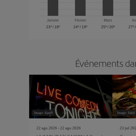
Janvier
Février
Mars
Av
23º
/
18º
24º
/
19º
25º
/
20º
27º
Événements dans
Image: Ajax9
Image: Sahil
22 ago 2026 - 22 ago 2026
23 jul 20