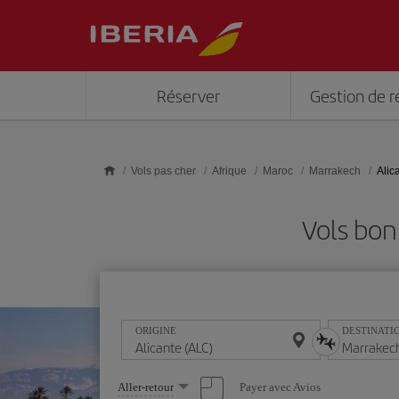
Skip to main content
Réserver
Gestion de r
Vols pas cher
Afrique
Maroc
Marrakech
Alic
Vols bon
ORIGINE
DESTINATI
Sélectionnez
Payer avec Avios
Aller-retour