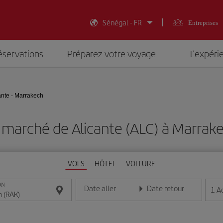
Sénégal - FR
Entreprises
éservations
Préparez votre voyage
L’expéri
ante - Marrakech
 marché de Alicante (ALC) à Marrak
VOLS
HÔTEL
VOITURE
ON
Date aller
Date retour
1
A
Entrez la date au format jour/mois/année
Entrez la date au format jou