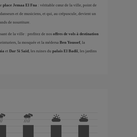
ue
place Jemaa El Fna
: véritable cœur de la ville, point de
danseurs et de musiciens, et qui, au crépuscule, devient un
ands de nourriture.
ssant de la ville : profitez de nos
offres de vols à destination
teinturiers, la mosquée et la médersa
Ben Youssef
, la
hia
et
Dar Si Said
, les ruines du
palais El Badiî
, les jardins