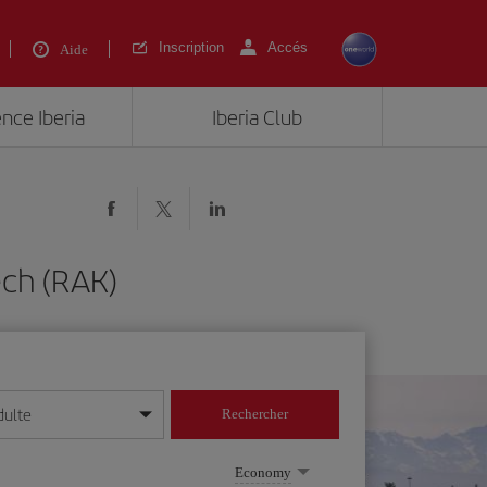
Inscription
Accés
Aide
ence Iberia
Iberia Club
ech (RAK)
dulte
Rechercher
r/mois/année
Economy