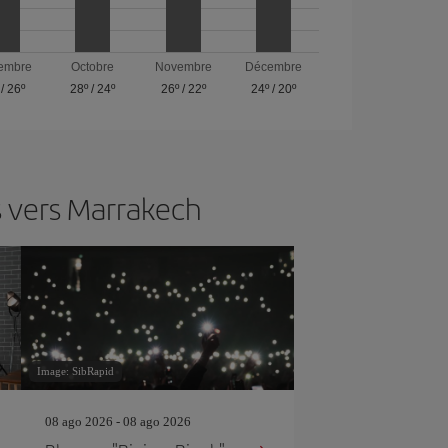
embre
Octobre
Novembre
Décembre
/
26º
28º
/
24º
26º
/
22º
24º
/
20º
s vers Marrakech
Image: SibRapid
08 ago 2026 - 08 ago 2026