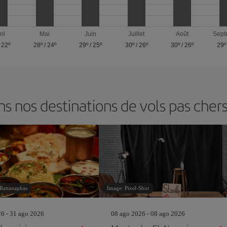
ril
Mai
Juin
Juillet
Août
Sept
/
22º
28º
/
24º
29º
/
25º
30º
/
26º
30º
/
26º
29º
 nos destinations de vols pas cher
 Rattanaphas
Image: Pixel-Shot
26 - 31 ago 2026
08 ago 2026 - 08 ago 2026