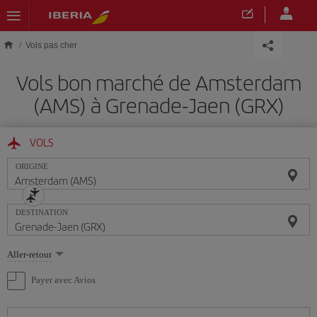
Skip to main content
Vols pas cher
Vols bon marché de Amsterdam
(AMS) à Grenade-Jaen (GRX)
VOLS
ORIGINE
DESTINATION
Sélectionnez
Aller-retour
une
option
Payer avec Avios