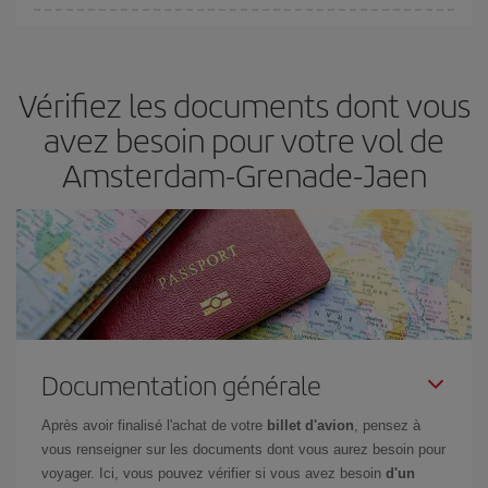
Vous pouvez trouver des vols économiques tous les jours de la
semaine. Les clés pour trouver les meilleurs prix sont
d'anticiper
et d'être flexible.
En règle générale,
plus tôt
vous réservez vos
Vérifiez les documents dont vous
billets, plus vous bénéficiez de prix économiques. De plus, en
restant flexible sur les dates et les horaires de vol lors de votre
avez besoin pour votre vol de
recherche, vous pourrez
choisir le prix le plus économique.
Amsterdam-Grenade-Jaen
Documentation générale
Après avoir finalisé l'achat de votre
billet d'avion
, pensez à
vous renseigner sur les documents dont vous aurez besoin pour
voyager. Ici, vous pouvez vérifier si vous avez besoin
d'un