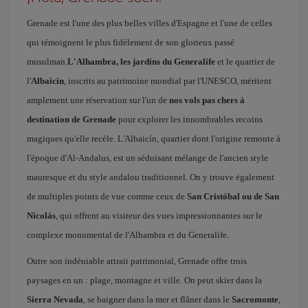
Grenade est l'une des plus belles villes d'Espagne et l'une de celles
qui témoignent le plus fidèlement de son glorieux passé
musulman.
L'Alhambra, les jardins du Generalife
et le quartier de
l'
Albaicin
, inscrits au patrimoine mondial par l'UNESCO, méritent
amplement une réservation sur l'un de
nos vols pas chers à
destination de Grenade
pour explorer les innombrables recoins
magiques qu'elle recèle. L'Albaicín, quartier dont l'origine remonte à
l'époque d'Al-Andalus, est un séduisant mélange de l'ancien style
mauresque et du style andalou traditionnel. On y trouve également
de multiples points de vue comme ceux de
San Cristóbal ou de San
Nicolás
, qui offrent au visiteur des vues impressionnantes sur le
complexe monumental de l'Alhambra et du Generalife.
Outre son indéniable attrait patrimonial, Grenade offre trois
paysages en un : plage, montagne et ville. On peut skier dans la
Sierra Nevada
, se baigner dans la mer et flâner dans le
Sacromonte
,