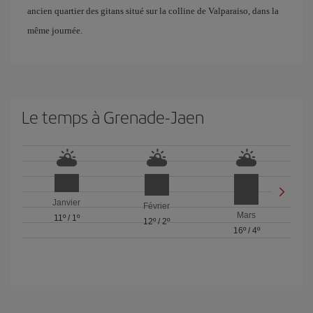
ancien quartier des gitans situé sur la colline de Valparaiso, dans la
même journée.
Le temps à Grenade-Jaen
Janvier
Février
Mars
11º
/
1º
12º
/
2º
16º
/
4º