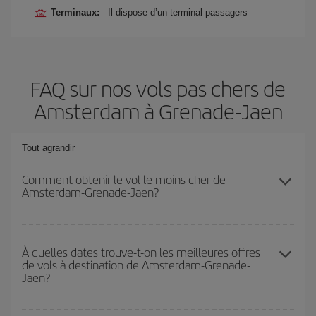
Terminaux:
Il dispose d’un terminal passagers
FAQ sur nos vols pas chers de
Amsterdam à Grenade-Jaen
Tout agrandir
Comment obtenir le vol le moins cher de
Amsterdam-Grenade-Jaen?
Économisez sur votre billet d'avion de Amsterdam-Grenade-Jaen-
dest et bénéficiez du tarif le plus bas en évitant les hautes
À quelles dates trouve-t-on les meilleures offres
de vols à destination de Amsterdam-Grenade-
saisons, en achetant à l'avance et en restant flexible sur les dates
Jaen?
et les horaires de votre aller-retour.