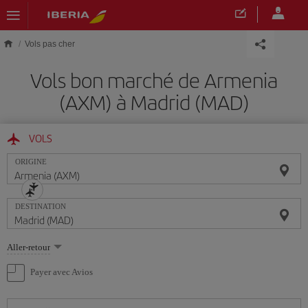
Skip to main content
Vols pas cher
Vols bon marché de Armenia
(AXM) à Madrid (MAD)
VOLS
ORIGINE
DESTINATION
Sélectionnez
Aller-retour
une
option
Payer avec Avios