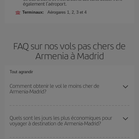
également l’aéroport.
Terminaux:
Aérogares 1, 2, 3 et 4
FAQ sur nos vols pas chers de
Armenia à Madrid
Tout agrandir
Comment obtenir le vol le moins cher de
Armenia-Madrid?
Économisez sur votre billet d'avion de Armenia-Madrid-dest et
bénéficiez du tarif le plus bas en évitant les hautes saisons, en
Quels sont les jours les plus économiques pour
voyager à destination de Armenia-Madrid?
achetant à l'avance et en restant flexible sur les dates et les
horaires de votre aller-retour.