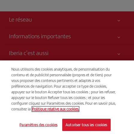
Le réseau
Informations importantes
Votre sécurité est notre priorité
Iberia c'est aussi
Accessibilité
Nouveautés et actualités
Engagement de service
Transparence
Nous utilisons des cookies analytiques, de personnalisation du
Groupe Iberia
contenu et de publicité personnalisée (propres et de tiers) pour
Plan du site
vous proposer des contenus pertinents et adaptés à vos
Avis légal
Actionnaires et investisseurs
Durabilité
Vente par téléphone
préférences de navigation. Pour accepter ce type de cookies,
Conditions de transport
+221 818 04 50 50
Nos alliances
appuyez sur le bouton Accepter tous les cookies ; pour les refuser,
appuyez sur le bouton Refuser tous les cookies ; et pour les
Droits du passager
British Airways
De 9 h à 18 h Lu-Ve français, espagnol, anglais, wolof (24 h/24
configurer cliquez sur Paramètres des cookies. Pour en savoir plus,
Conditions générales du programme Iberia Club
consultez la
Politique relative aux cookies.
espagnol/anglais)
Conditions d'inscription sur iberia.com
© Iberia 2026
Paramètres des cookies
Autoriser tous les cookies
Politique de protection des données personnelles