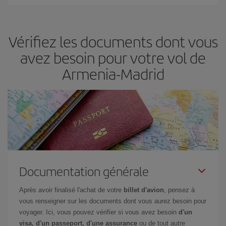
Vous pouvez trouver des vols économiques tous les jours de la
semaine. Les clés pour trouver les meilleurs prix sont
d'anticiper
et d'être flexible.
En règle générale,
plus tôt
vous réservez vos
Vérifiez les documents dont vous
billets, plus vous bénéficiez de prix économiques. De plus, en
restant flexible sur les dates et les horaires de vol lors de votre
avez besoin pour votre vol de
recherche, vous pourrez
choisir le prix le plus économique.
Armenia-Madrid
Documentation générale
Après avoir finalisé l'achat de votre
billet d'avion
, pensez à
vous renseigner sur les documents dont vous aurez besoin pour
voyager. Ici, vous pouvez vérifier si vous avez besoin
d'un
visa, d'un passeport, d'une assurance
ou de tout autre