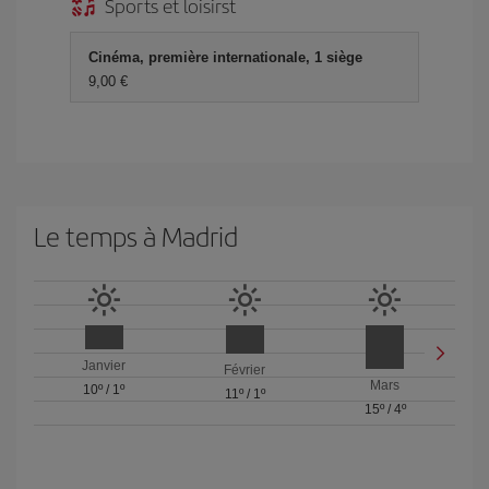
Sports et loisirst
Cinéma, première internationale, 1 siège
9,00 €
Le temps à Madrid
Janvier
Février
Mars
10º
/
1º
11º
/
1º
15º
/
4º