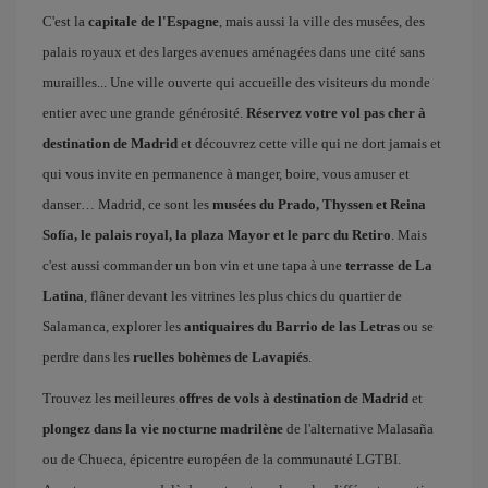
C'est la
capitale de l'Espagne
, mais aussi la ville des musées, des
palais royaux et des larges avenues aménagées dans une cité sans
murailles... Une ville ouverte qui accueille des visiteurs du monde
entier avec une grande générosité.
Réservez votre vol pas cher à
destination de Madrid
et découvrez cette ville qui ne dort jamais et
qui vous invite en permanence à manger, boire, vous amuser et
danser… Madrid, ce sont les
musées du Prado, Thyssen et Reina
Sofía, le palais royal, la plaza Mayor et le parc du Retiro
. Mais
c'est aussi commander un bon vin et une tapa à une
terrasse de La
Latina
, flâner devant les vitrines les plus chics du quartier de
Salamanca, explorer les
antiquaires du Barrio de las Letras
ou se
perdre dans les
ruelles bohèmes de Lavapiés
.
Trouvez les meilleures
offres de vols à destination de Madrid
et
plongez dans la vie nocturne madrilène
de l'alternative Malasaña
ou de Chueca, épicentre européen de la communauté LGTBI.