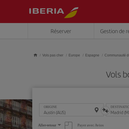
Skip to main content
Réserver
Gestion de r
Vols pas cher
Europe
Espagne
Communauté d
Vols b
ORIGINE
DESTINATI
Sélectionnez
Payer avec Avios
Aller-retour