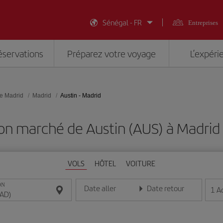
Sénégal - FR
Entreprises
éservations
Préparez votre voyage
L’expéri
e Madrid
Madrid
Austin - Madrid
on marché de Austin (AUS) à Madri
VOLS
HÔTEL
VOITURE
ON
Date aller
Date retour
1
A
Entrez la date au format jour/mois/année
Entrez la date au format jou