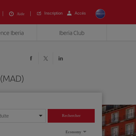
Inscription
Accés
Aide
ence Iberia
Iberia Club
d (MAD)
dulte
Rechercher
r/mois/année
Economy