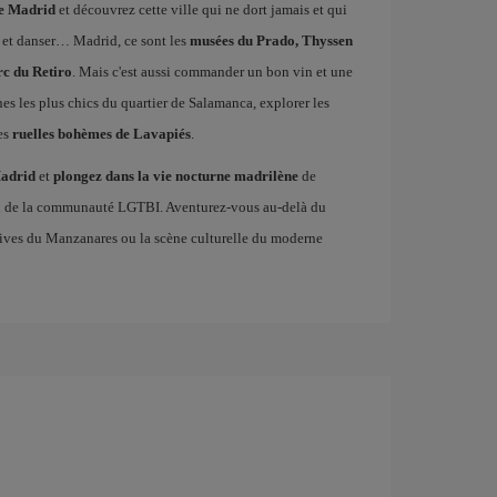
de Madrid
et découvrez cette ville qui ne dort jamais et qui
 et danser… Madrid, ce sont les
musées du Prado, Thyssen
rc du Retiro
. Mais c'est aussi commander un bon vin et une
ines les plus chics du quartier de Salamanca, explorer les
es
ruelles bohèmes de Lavapiés
.
Madrid
et
plongez dans la vie nocturne madrilène
de
en de la communauté LGTBI. Aventurez-vous au-delà du
es rives du Manzanares ou la scène culturelle du moderne