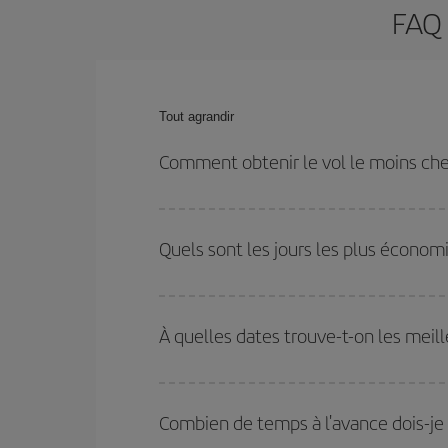
FAQ 
Tout agrandir
Comment obtenir le vol le moins che
Économisez sur votre billet d'avion de Austin-Madri
dates et les horaires de votre aller-retour.
Quels sont les jours les plus économ
Pour découvrir quels jours bénéficient des tarifs 
vous partez, où vous voulez aller et à quelles d
À quelles dates trouve-t-on les meill
mais également pour les jours proches
, à l'al
nous vous proposons chaque jour : certains
horai
Vous pouvez obtenir les vols les plus économiq
et des vacances scolaires sont en haute saison.
Combien de temps à l'avance dois-je 
pourrez bénéficier des meilleurs prix.