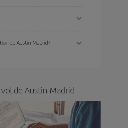
 disponibilité ou de l'épuisement des tarifs les
ertain d'acheter le vol le moins cher.
ation de Austin-Madrid?
er et d'être flexible.
En règle générale,
plus tôt
de vol lors de votre recherche, vous pourrez
 vol de Austin-Madrid