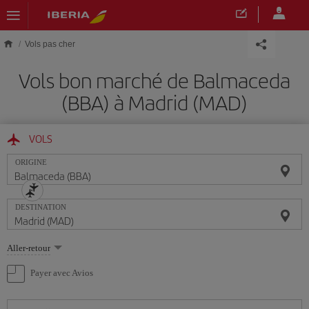
Skip to main content
Vols pas cher
Vols bon marché de Balmaceda
(BBA) à Madrid (MAD)
VOLS
ORIGINE
DESTINATION
Sélectionnez
Aller-retour
une
option
Payer avec Avios