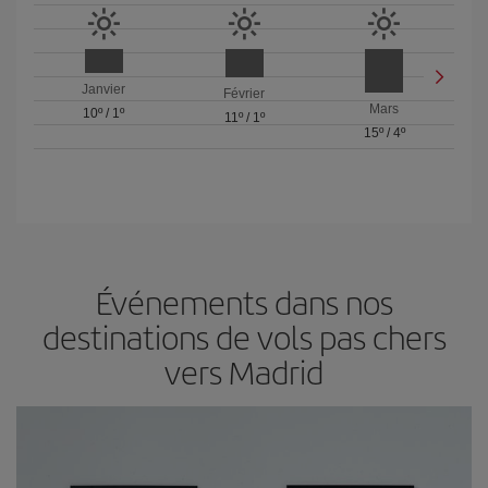
Janvier
Février
Mars
10º
/
1º
11º
/
1º
15º
/
4º
Événements dans nos
destinations de vols pas chers
vers Madrid