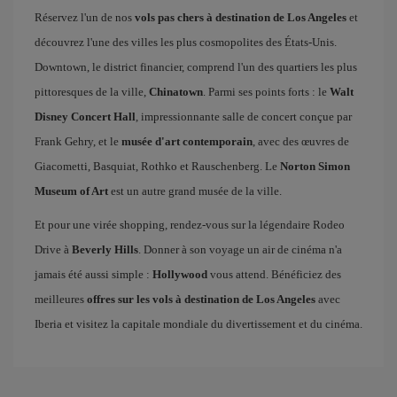
Réservez l'un de nos
vols pas chers à destination de Los Angeles
et
découvrez l'une des villes les plus cosmopolites des États-Unis.
Downtown, le district financier, comprend l'un des quartiers les plus
pittoresques de la ville,
Chinatown
. Parmi ses points forts : le
Walt
Disney Concert Hall
, impressionnante salle de concert conçue par
Frank Gehry, et le
musée d'art contemporain
, avec des œuvres de
Giacometti, Basquiat, Rothko et Rauschenberg. Le
Norton Simon
Museum of Art
est un autre grand musée de la ville.
Et pour une virée shopping, rendez-vous sur la légendaire Rodeo
Drive à
Beverly Hills
. Donner à son voyage un air de cinéma n'a
jamais été aussi simple :
Hollywood
vous attend. Bénéficiez des
meilleures
offres sur les vols à destination de Los Angeles
avec
Iberia et visitez la capitale mondiale du divertissement et du cinéma.