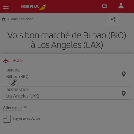
Skip to main content
Vols pas cher
Vols bon marché de Bilbao (BIO)
à Los Angeles (LAX)
VOLS
ORIGINE
DESTINATION
Sélectionnez
Aller-retour
une
option
Payer avec Avios