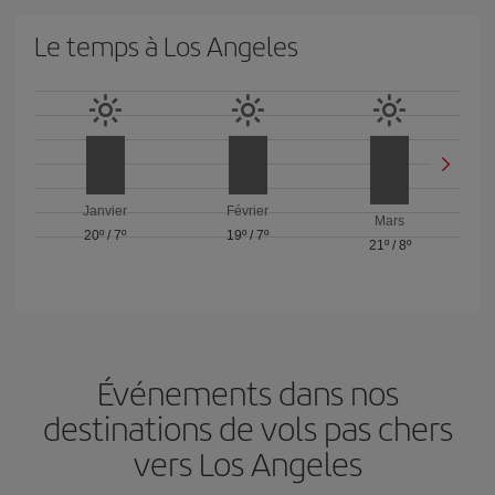
Le temps à Los Angeles
Janvier
Février
Mars
20º
/
7º
19º
/
7º
21º
/
8º
Événements dans nos
destinations de vols pas chers
vers Los Angeles