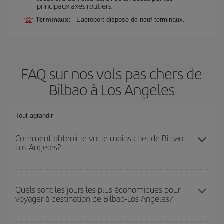
principaux axes routiers.
Terminaux:
L’aéroport dispose de neuf terminaux.
FAQ sur nos vols pas chers de
Bilbao à Los Angeles
Tout agrandir
Comment obtenir le vol le moins cher de Bilbao-
Los Angeles?
Économisez sur votre billet d'avion de Bilbao-Los Angeles-dest et
bénéficiez du tarif le plus bas en évitant les hautes saisons, en
Quels sont les jours les plus économiques pour
voyager à destination de Bilbao-Los Angeles?
achetant à l'avance et en restant flexible sur les dates et les
horaires de votre aller-retour.