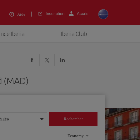
Inscription
Accés
Aide
ence Iberia
Iberia Club
d (MAD)
dulte
Rechercher
r/mois/année
Economy