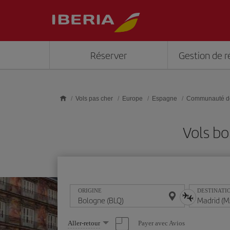
Skip to main content
Réserver
Gestion de r
Vols pas cher
Europe
Espagne
Communauté d
Vols b
ORIGINE
DESTINATI
Sélectionnez
Payer avec Avios
Aller-retour