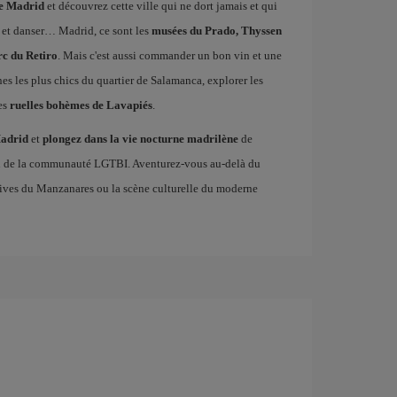
de Madrid
et découvrez cette ville qui ne dort jamais et qui
 et danser… Madrid, ce sont les
musées du Prado, Thyssen
rc du Retiro
. Mais c'est aussi commander un bon vin et une
ines les plus chics du quartier de Salamanca, explorer les
es
ruelles bohèmes de Lavapiés
.
Madrid
et
plongez dans la vie nocturne madrilène
de
en de la communauté LGTBI. Aventurez-vous au-delà du
es rives du Manzanares ou la scène culturelle du moderne