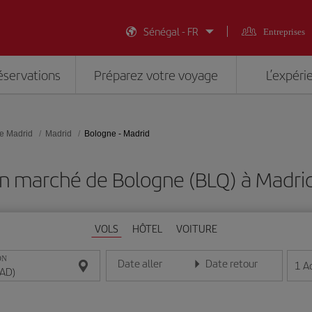
Sénégal - FR
Entreprises
éservations
Préparez votre voyage
L’expéri
e Madrid
Madrid
Bologne - Madrid
on marché de Bologne (BLQ) à Madri
VOLS
HÔTEL
VOITURE
ON
Date aller
Date retour
1
A
Entrez la date au format jour/mois/année
Entrez la date au format jou