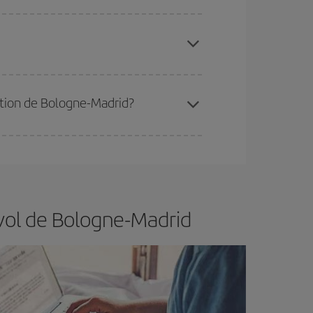
 disponibilité ou de l'épuisement des tarifs les
ertain d'acheter le vol le moins cher.
nation de Bologne-Madrid?
er et d'être flexible.
En règle générale,
plus tôt
de vol lors de votre recherche, vous pourrez
 vol de Bologne-Madrid