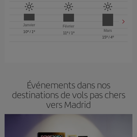
Janvier
Février
Mars
10º
/
1º
11º
/
1º
15º
/
4º
Événements dans nos
destinations de vols pas chers
vers Madrid