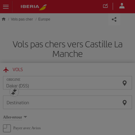
Skip to main content
Vols pas cher
Europe
Vols pas chers vers Castille La
Manche
VOLS
ORIGINE
Destination
Sélectionnez
Aller-retour
une
option
Payer avec Avios