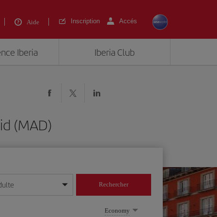
Inscription
Accés
Aide
ence Iberia
Iberia Club
id (MAD)
dulte
Rechercher
r/mois/année
Economy