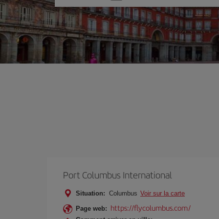
une
option
Port Columbus International
Situation:
Columbus
Voir sur la carte
https://flycolumbus.com/
Page web: