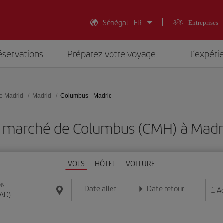
Sénégal - FR
Entreprises
éservations
Préparez votre voyage
L’expéri
e Madrid
Madrid
Columbus - Madrid
n marché de Columbus (CMH) à Madr
VOLS
HÔTEL
VOITURE
ON
Date aller
Date retour
1
A
Entrez la date au format jour/mois/année
Entrez la date au format jou