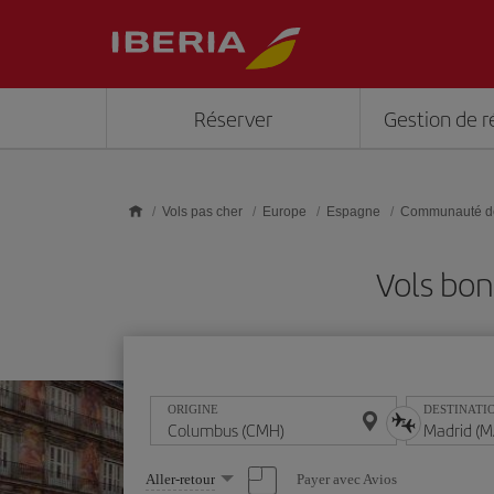
Skip to main content
Réserver
Gestion de r
Vols pas cher
Europe
Espagne
Communauté d
Vols bo
ORIGINE
DESTINATI
Sélectionnez
Payer avec Avios
Aller-retour