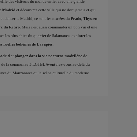
ueille des visiteurs du monde entier avec une grande
de Madrid
et découvrez cette ville qui ne dort jamais et qui
 et danser… Madrid, ce sont les
musées du Prado, Thyssen
rc du Retiro
. Mais c'est aussi commander un bon vin et une
ines les plus chics du quartier de Salamanca, explorer les
es
ruelles bohèmes de Lavapiés
.
Madrid
et
plongez dans la vie nocturne madrilène
de
en de la communauté LGTBI. Aventurez-vous au-delà du
es rives du Manzanares ou la scène culturelle du moderne