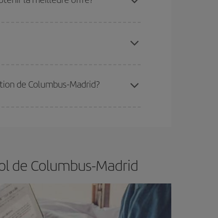
 disponibilité ou de l'épuisement des tarifs les
ertain d'acheter le vol le moins cher.
ination de Columbus-Madrid?
er et d'être flexible.
En règle générale,
plus tôt
de vol lors de votre recherche, vous pourrez
vol de Columbus-Madrid