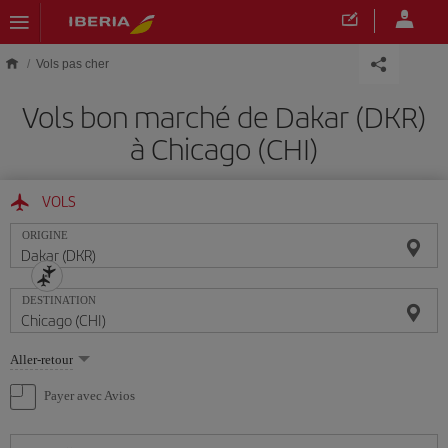
Skip to main content
Vols pas cher
Vols bon marché de Dakar (DKR)
à Chicago (CHI)
VOLS
ORIGINE
DESTINATION
Sélectionnez
Aller-retour
une
option
Payer avec Avios