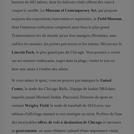
hauteur de 443 mètres, dont les balcons vitrés offrent des vues à
couper le souffle. Le
Museum of Contemporary Art
, qui propose
toujours des expositions innovantes et rupturistes, le
Field Museum
,
dont l'immense collection comprend aussi bien le plus grand
Tyrannosaurus rex du monde qu'un lion mangeur d'hommes, sans
oublier les momies, les pierres précieuses et les totems. Découvrez le
Lincoln Park
, le plus grand parc de Chicago. Vous pourrez y courir
sur ses sentiers verdoyants, nager dans la plage, visiter le zoo ou
faire une sieste à l'ombre des arbres.
Si vous aimez le sport, vous ne pouvez pas manquer le
United
Center
, le stade des Chicago Bulls, l'équipe de basket NBA dans
laquelle jouait Michael Jordan. Parcourez l'histoire du sport en
visitant
Wrigley Field
, le stade de baseball de 1914 avec son
tableau d'affichage manuel et son enseigne au néon. Profitez de l'une
des incroyables
offres de vols à destination de Chicago
et savourez
sa
gastronomie
, un autre élément culturel d'une importance vitale