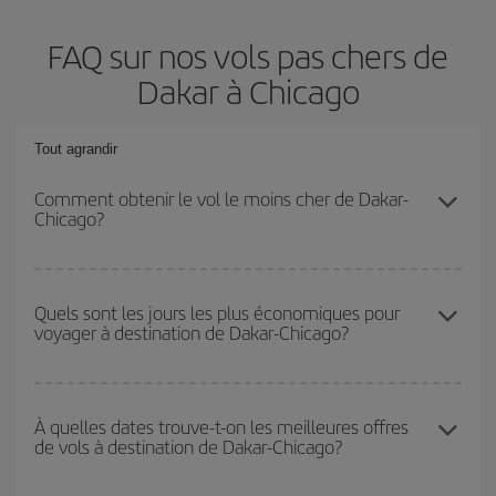
FAQ sur nos vols pas chers de
Dakar à Chicago
Tout agrandir
Comment obtenir le vol le moins cher de Dakar-
Chicago?
Économisez sur votre billet d'avion de Dakar-Chicago-dest et
bénéficiez du tarif le plus bas en évitant les hautes saisons, en
Quels sont les jours les plus économiques pour
voyager à destination de Dakar-Chicago?
achetant à l'avance et en restant flexible sur les dates et les
horaires de votre aller-retour.
Pour découvrir quels jours bénéficient des tarifs les plus bas, il
vous suffit de lancer une recherche dans notre
moteur de
À quelles dates trouve-t-on les meilleures offres
de vols à destination de Dakar-Chicago?
recherche de vols économiques
. Dites-nous d'où vous partez,
où vous voulez aller et à quelles dates vous aviez prévu de
voyager. Nous afficherons les vols les plus économiques, non