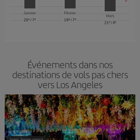
Janvier
Février
Mars
20º
/
7º
19º
/
7º
21º
/
8º
Événements dans nos
destinations de vols pas chers
vers Los Angeles
Image: lemaret pierrick