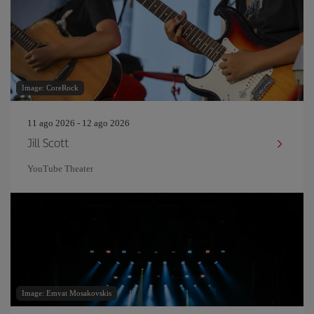
Image: CoreRock
11 ago 2026 - 12 ago 2026
Jill Scott
YouTube Theater
Image: Emvat Mosakovskis