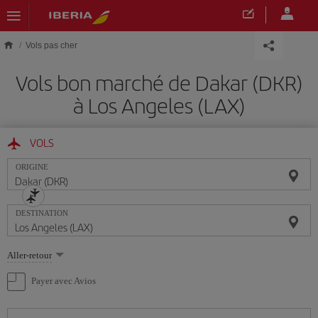
Skip to main content
Vols pas cher
Vols bon marché de Dakar (DKR)
à Los Angeles (LAX)
VOLS
ORIGINE
DESTINATION
Sélectionnez
Aller-retour
une
option
Payer avec Avios