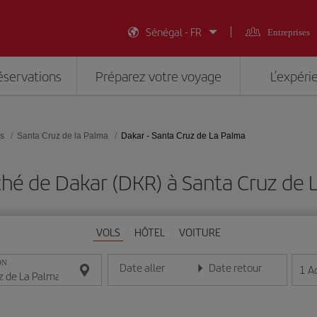
Sénégal - FR
Entreprises
éservations
Préparez votre voyage
L’expéri
es
Santa Cruz de la Palma
Dakar - Santa Cruz de La Palma
hé de Dakar (DKR) à Santa Cruz de 
VOLS
HÔTEL
VOITURE
ON
Date aller
Date retour
1
A
Entrez la date au format jour/mois/année
Entrez la date au format jou