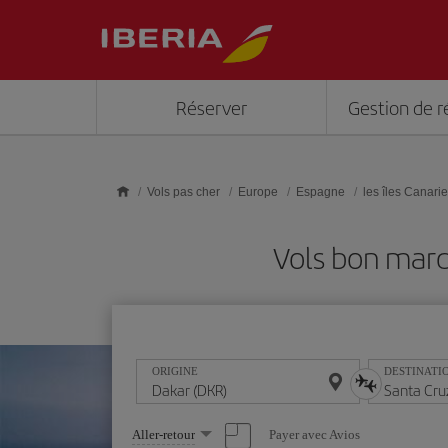
Skip to main content
Réserver
Gestion de r
Vols pas cher
Europe
Espagne
les îles Canari
Vols bon marc
ORIGINE
DESTINATI
Sélectionnez
Payer avec Avios
Aller-retour