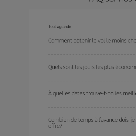
Tout agrandir
Comment obtenir le vol le moins che
Économisez sur votre billet d'avion de Dakar-Santa
flexible sur les dates et les horaires de votre aller-
Quels sont les jours les plus écono
Pour découvrir quels jours bénéficient des tarifs 
vous partez, où vous voulez aller et à quelles d
À quelles dates trouve-t-on les meil
mais également pour les jours proches
, à l'al
nous vous proposons chaque jour : certains
horai
Vous pouvez obtenir les vols les plus économiq
et des vacances scolaires sont en haute saison.
Combien de temps à l'avance dois-je 
pourrez bénéficier des meilleurs prix.
offre?