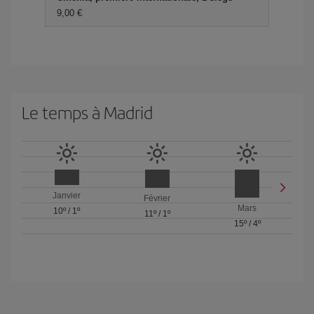
9,00 €
Le temps à Madrid
Janvier
Février
Mars
10º
/
1º
11º
/
1º
15º
/
4º