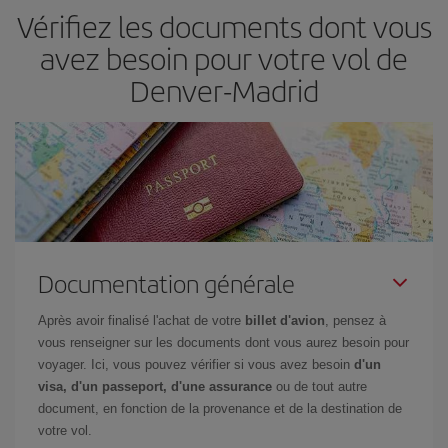
Vérifiez les documents dont vous
billets, plus vous bénéficiez de prix économiques. De plus, en
restant flexible sur les dates et les horaires de vol lors de votre
avez besoin pour votre vol de
recherche, vous pourrez
choisir le prix le plus économique.
Denver-Madrid
Documentation générale
Après avoir finalisé l'achat de votre
billet d'avion
, pensez à
vous renseigner sur les documents dont vous aurez besoin pour
voyager. Ici, vous pouvez vérifier si vous avez besoin
d'un
visa, d'un passeport, d'une assurance
ou de tout autre
document, en fonction de la provenance et de la destination de
votre vol.