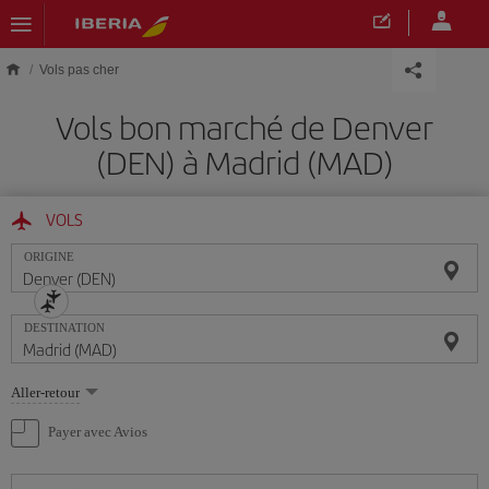
Skip to main content
Vols pas cher
Vols bon marché de Denver
(DEN) à Madrid (MAD)
VOLS
ORIGINE
DESTINATION
Sélectionnez
Aller-retour
une
option
Payer avec Avios