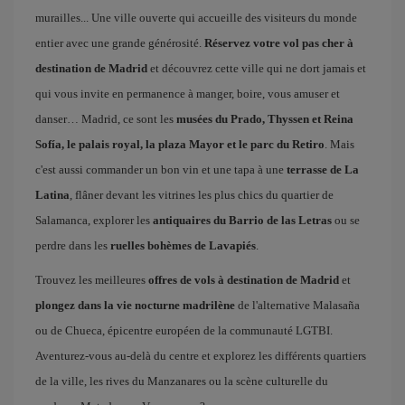
murailles... Une ville ouverte qui accueille des visiteurs du monde
entier avec une grande générosité.
Réservez votre vol pas cher à
destination de Madrid
et découvrez cette ville qui ne dort jamais et
qui vous invite en permanence à manger, boire, vous amuser et
danser… Madrid, ce sont les
musées du Prado, Thyssen et Reina
Sofía, le palais royal, la plaza Mayor et le parc du Retiro
. Mais
c'est aussi commander un bon vin et une tapa à une
terrasse de La
Latina
, flâner devant les vitrines les plus chics du quartier de
Salamanca, explorer les
antiquaires du Barrio de las Letras
ou se
perdre dans les
ruelles bohèmes de Lavapiés
.
Trouvez les meilleures
offres de vols à destination de Madrid
et
plongez dans la vie nocturne madrilène
de l'alternative Malasaña
ou de Chueca, épicentre européen de la communauté LGTBI.
Aventurez-vous au-delà du centre et explorez les différents quartiers
de la ville, les rives du Manzanares ou la scène culturelle du