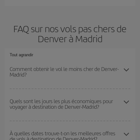
FAQ sur nos vols pas chers de
Denver à Madrid
Tout agrandir
Comment obtenir le vol le moins cher de Denver-
Madrid?
Économisez sur votre billet d'avion de Denver-Madrid-dest et
bénéficiez du tarif le plus bas en évitant les hautes saisons, en
Quels sont les jours les plus économiques pour
voyager à destination de Denver-Madrid?
achetant à l'avance et en restant flexible sur les dates et les
horaires de votre aller-retour.
Pour découvrir quels jours bénéficient des tarifs les plus bas, il
vous suffit de lancer une recherche dans notre
moteur de
À quelles dates trouve-t-on les meilleures offres
de vols à destination de Denver-Madrid?
recherche de vols économiques
. Dites-nous d'où vous partez,