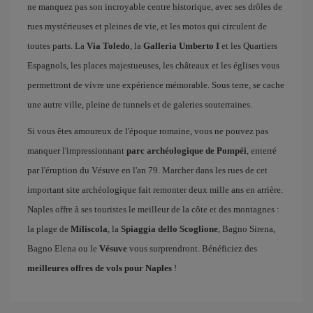
ne manquez pas son incroyable centre historique, avec ses drôles de
rues mystérieuses et pleines de vie, et les motos qui circulent de
toutes parts. La
Via Toledo
, la
Galleria Umberto I
et les Quartiers
Espagnols, les places majestueuses, les châteaux et les églises vous
permettront de vivre une expérience mémorable. Sous terre, se cache
une autre ville, pleine de tunnels et de galeries souterraines.
Si vous êtes amoureux de l'époque romaine, vous ne pouvez pas
manquer l'impressionnant
parc archéologique de Pompéi
, enterré
par l'éruption du Vésuve en l'an 79. Marcher dans les rues de cet
important site archéologique fait remonter deux mille ans en arrière.
Naples offre à ses touristes le meilleur de la côte et des montagnes :
la plage de
Miliscola
, la
Spiaggia dello Scoglione
, Bagno Sirena,
Bagno Elena ou le
Vésuve
vous surprendront. Bénéficiez des
meilleures offres de vols pour Naples
!