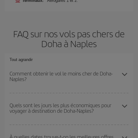
Terminaux:
Aérogares 1 et 2.
FAQ sur nos vols pas chers de
Doha à Naples
Tout agrandir
Comment obtenir le vol le moins cher de Doha-
Naples?
Économisez sur votre billet d'avion de Doha-Naples-dest et
bénéficiez du tarif le plus bas en évitant les hautes saisons, en
Quels sont les jours les plus économiques pour
voyager à destination de Doha-Naples?
achetant à l'avance et en restant flexible sur les dates et les
horaires de votre aller-retour.
Pour découvrir quels jours bénéficient des tarifs les plus bas, il
vous suffit de lancer une recherche dans notre
moteur de
À quelles dates trouve-t-on les meilleures offres