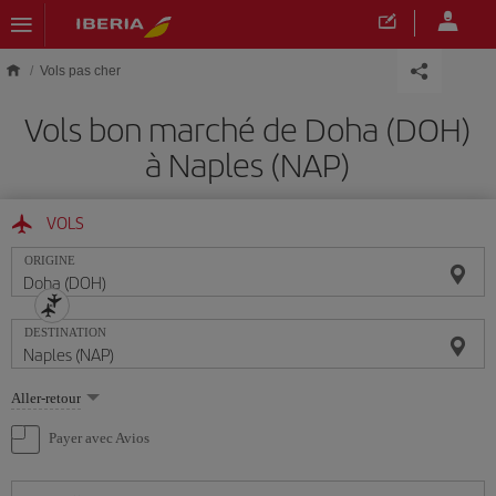
Skip to main content
Vols pas cher
Vols bon marché de Doha (DOH)
à Naples (NAP)
VOLS
ORIGINE
DESTINATION
Sélectionnez
Aller-retour
une
option
Payer avec Avios