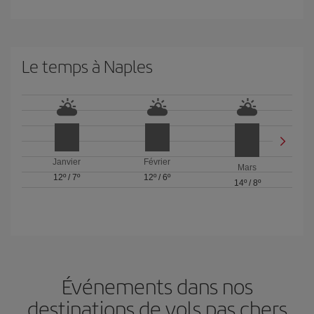
Le temps à Naples
Janvier
Février
Mars
12º
/
7º
12º
/
6º
14º
/
8º
Événements dans nos
destinations de vols pas chers