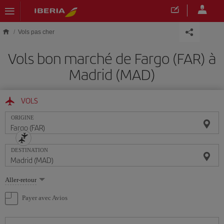
Skip to main content
Vols pas cher
Vols bon marché de Fargo (FAR) à
Madrid (MAD)
VOLS
ORIGINE
DESTINATION
Sélectionnez
Aller-retour
une
option
Payer avec Avios