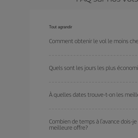
Tout agrandir
Comment obtenir le vol le moins che
Économisez sur votre billet d'avion de Florencia-L
restant flexible sur les dates et les horaires de votr
Quels sont les jours les plus économ
Pour découvrir quels jours bénéficient des tarifs 
vous partez, où vous voulez aller et à quelles d
À quelles dates trouve-t-on les meil
mais également pour les jours proches
, à l'al
nous vous proposons chaque jour : certains
horai
Vous pouvez obtenir les vols les plus économiq
et des vacances scolaires sont en haute saison.
Combien de temps à l'avance dois-je 
pourrez bénéficier des meilleurs prix.
meilleure offre?