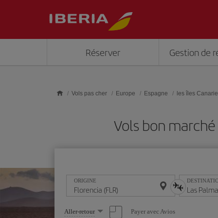
Skip to main content
Réserver
Gestion de r
Vols pas cher
Europe
Espagne
les îles Canari
Vols bon marché 
ORIGINE
DESTINATI
Sélectionnez
Payer avec Avios
Aller-retour