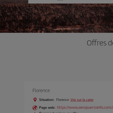
une
option
Offres d
Florence
Situation:
Florence
Voir sur la carte
https://www.aeropuertoinfo.com/a
Page web: