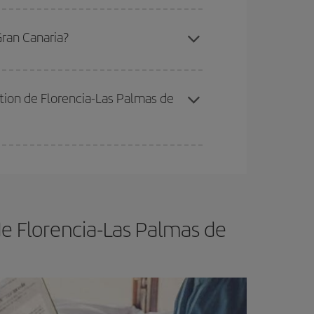
 disponibilité ou de l'épuisement des tarifs les
Gran Canaria?
ertain d'acheter le vol le moins cher.
nation de Florencia-Las Palmas de
er et d'être flexible.
En règle générale,
plus tôt
de vol lors de votre recherche, vous pourrez
de Florencia-Las Palmas de