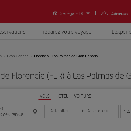
Sénégal - FR
Entreprises
éservations
Préparez votre voyage
L’expéri
es
Gran Canaria
Florencia - Las Palmas de Gran Canaria
de Florencia (FLR) à Las Palmas de G
VOLS
HÔTEL
VOITURE
ON
Date aller
Date retour
1
A
Entrez la date au format jour/mois/année
Entrez la date au format jou