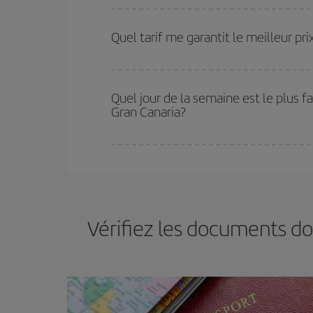
Plus vous réservez tôt
, plus vous trouverez de m
plus économiques (touristiques). Par conséquent,
Quel tarif me garantit le meilleur p
Iberia propose plusieurs tarifs, afin de vous garant
Quel jour de la semaine est le plus f
Gran Canaria?
Vous pouvez trouver des vols économiques tous le
vous réservez vos billets, plus vous bénéficiez de
choisir le prix le plus économique.
Vérifiez les documents do