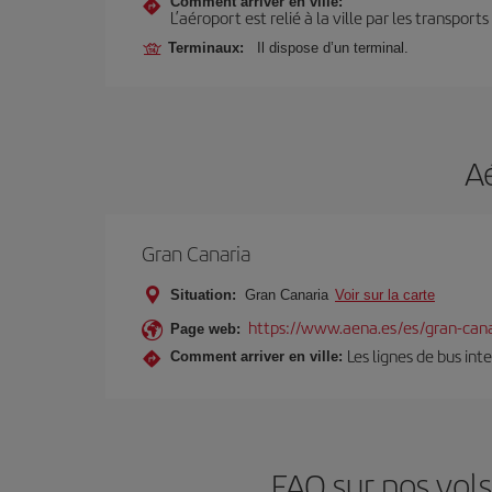
Comment arriver en ville:
L’aéroport est relié à la ville par les transport
Terminaux:
Il dispose d’un terminal.
A
Gran Canaria
Situation:
Gran Canaria
Voir sur la carte
https://www.aena.es/es/gran-cana
Page web:
Les lignes de bus int
Comment arriver en ville:
FAQ sur nos vols