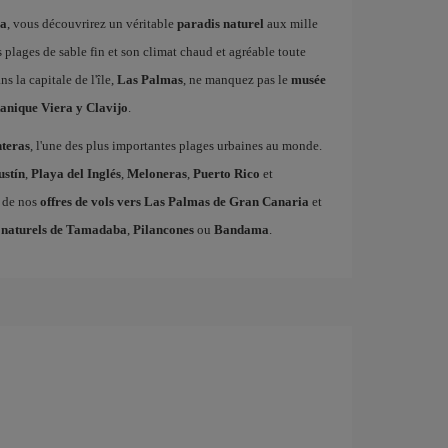
ia
, vous découvrirez un véritable
paradis naturel
aux mille
s plages de sable fin et son climat chaud et agréable toute
ns la capitale de l'île,
Las Palmas
, ne manquez pas le
musée
tanique Viera y Clavijo
.
teras
, l'une des plus importantes plages urbaines au monde.
ustín
,
Playa del Inglés
,
Meloneras
,
Puerto Rico
et
z de nos
offres de vols vers Las Palmas de Gran Canaria
et
 naturels de Tamadaba
,
Pilancones
ou
Bandama
.