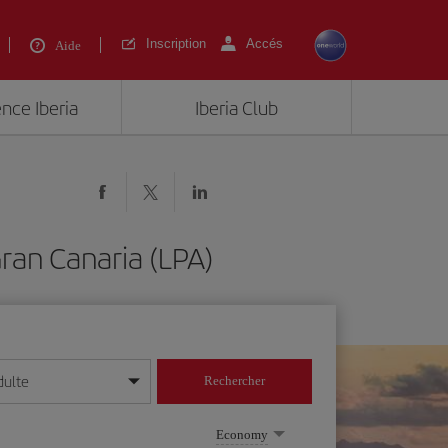
Inscription
Accés
Aide
ence Iberia
Iberia Club
ran Canaria (LPA)
dulte
Rechercher
r/mois/année
Economy