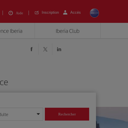
Inscription
Accés
Aide
ence Iberia
Iberia Club
nce
dulte
Rechercher
r/mois/année