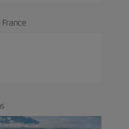
a France
ns