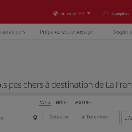
Sénégal - FR
Entreprises
éservations
Préparez votre voyage
L’expéri
ls pas chers à destination de La Fra
VOLS
HÔTEL
VOITURE
Date aller
Date retour
1
A
on
Entrez la date au format jour/mois/année
Entrez la date au format jou