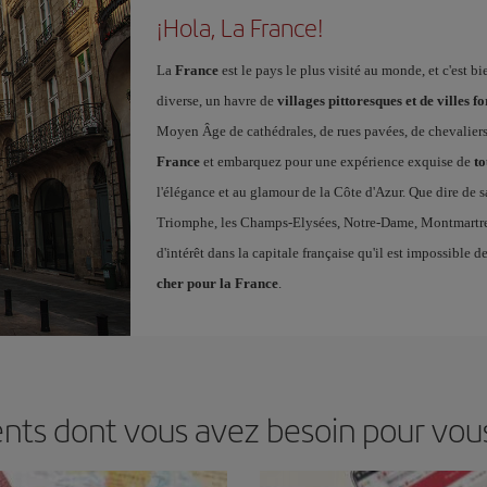
¡Hola, La France!
La
France
est le pays le plus visité au monde, et c'est b
diverse, un havre de
villages pittoresques et de villes fo
Moyen Âge de cathédrales, de rues pavées, de chevaliers
France
et embarquez pour une expérience exquise de
t
l'élégance et au glamour de la Côte d'Azur. Que dire de s
Triomphe, les Champs-Elysées, Notre-Dame, Montmartre, 
d'intérêt dans la capitale française qu'il est impossible 
cher pour la France
.
ents dont vous avez besoin pour vous