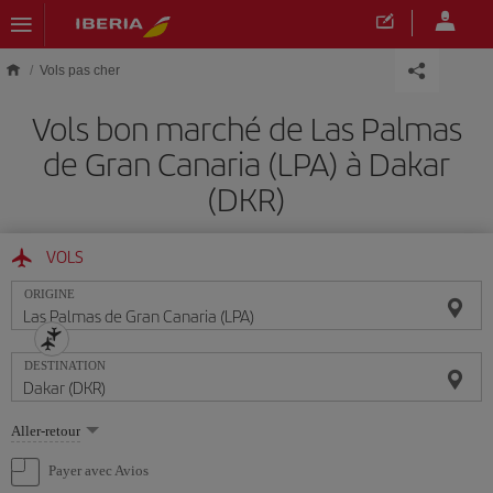
Skip to main content
Vols pas cher
Vols bon marché de Las Palmas
de Gran Canaria (LPA) à Dakar
(DKR)
VOLS
ORIGINE
DESTINATION
Sélectionnez
Aller-retour
une
option
Payer avec Avios