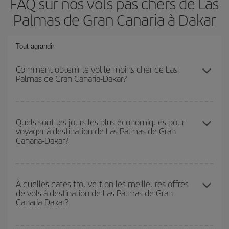
FAQ sur nos vols pas chers de Las
Palmas de Gran Canaria à Dakar
Tout agrandir
Comment obtenir le vol le moins cher de Las
Palmas de Gran Canaria-Dakar?
Économisez sur votre billet d'avion de Las Palmas de Gran
Canaria-Dakar-dest et bénéficiez du tarif le plus bas en évitant les
Quels sont les jours les plus économiques pour
voyager à destination de Las Palmas de Gran
hautes saisons, en achetant à l'avance et en restant flexible sur
Canaria-Dakar?
les dates et les horaires de votre aller-retour.
Pour découvrir quels jours bénéficient des tarifs les plus bas, il
vous suffit de lancer une recherche dans notre
moteur de
À quelles dates trouve-t-on les meilleures offres
de vols à destination de Las Palmas de Gran
recherche de vols économiques
. Dites-nous d'où vous partez,
Canaria-Dakar?
où vous voulez aller et à quelles dates vous aviez prévu de
voyager. Nous afficherons les vols les plus économiques, non
seulement
pour la date demandée, mais également pour les