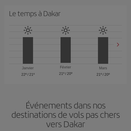
Le temps à Dakar
Février
Janvier
Mars
21º
/
20º
22º
/
21º
21º
/
20º
Événements dans nos
destinations de vols pas chers
vers Dakar