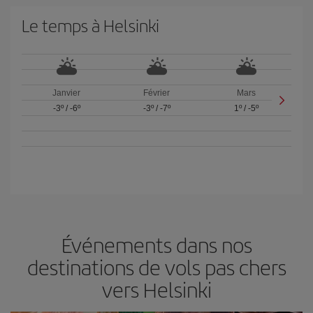
Le temps à Helsinki
Janvier
Février
Mars
-3º
/
-6º
-3º
/
-7º
1º
/
-5º
Événements dans nos
destinations de vols pas chers
vers Helsinki