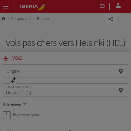
Skip to main content
Vols pas cher
Europe
Vols pas chers vers Helsinki (HEL)
VOLS
Origine
DESTINATION
Sélectionnez
Aller-retour
une
option
Payer avec Avios