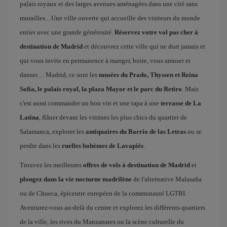
palais royaux et des larges avenues aménagées dans une cité sans
murailles... Une ville ouverte qui accueille des visiteurs du monde
entier avec une grande générosité.
Réservez votre vol pas cher à
destination de Madrid
et découvrez cette ville qui ne dort jamais et
qui vous invite en permanence à manger, boire, vous amuser et
danser… Madrid, ce sont les
musées du Prado, Thyssen et Reina
Sofía, le palais royal, la plaza Mayor et le parc du Retiro
. Mais
c'est aussi commander un bon vin et une tapa à une
terrasse de La
Latina
, flâner devant les vitrines les plus chics du quartier de
Salamanca, explorer les
antiquaires du Barrio de las Letras
ou se
perdre dans les
ruelles bohèmes de Lavapiés
.
Trouvez les meilleures
offres de vols à destination de Madrid
et
plongez dans la vie nocturne madrilène
de l'alternative Malasaña
ou de Chueca, épicentre européen de la communauté LGTBI.
Aventurez-vous au-delà du centre et explorez les différents quartiers
de la ville, les rives du Manzanares ou la scène culturelle du