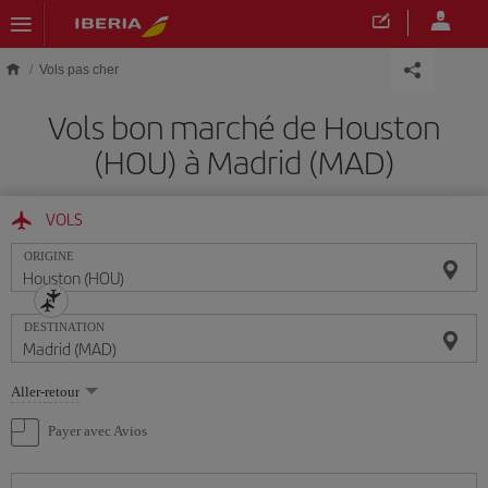
Skip to main content
Vols pas cher
Vols bon marché de Houston
(HOU) à Madrid (MAD)
VOLS
ORIGINE
DESTINATION
Sélectionnez
Aller-retour
une
option
Payer avec Avios