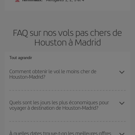
FAQ sur nos vols pas chers de
Houston à Madrid
Tout agrandir
Comment obtenir le vol le moins cher de
Houston-Madrid?
Économisez sur votre billet d'avion de Houston-Madrid-dest et
bénéficiez du tarif le plus bas en évitant les hautes saisons, en
Quels sont les jours les plus économiques pour
voyager à destination de Houston-Madrid?
achetant à l'avance et en restant flexible sur les dates et les
horaires de votre aller-retour.
Pour découvrir quels jours bénéficient des tarifs les plus bas, il
vous suffit de lancer une recherche dans notre
moteur de
À quelles dates trouve-t-on les meilleures offres