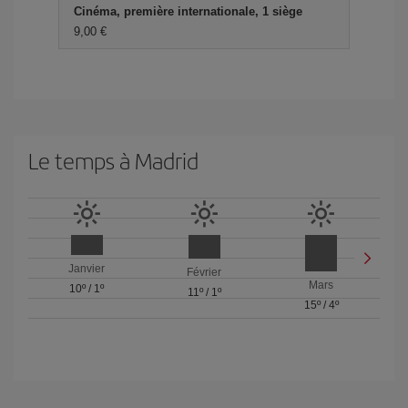
Cinéma, première internationale, 1 siège
9,00 €
Le temps à Madrid
Janvier
Février
Mars
10º
/
1º
11º
/
1º
15º
/
4º