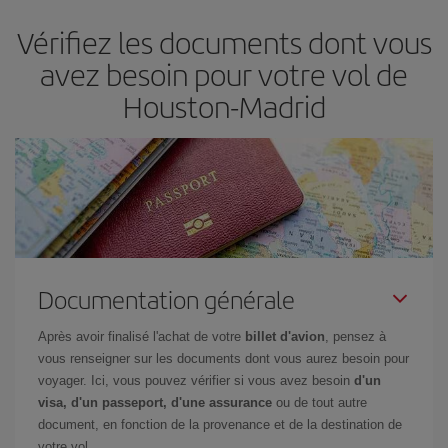
et d'être flexible.
En règle générale,
plus tôt
vous réservez vos
Vérifiez les documents dont vous
billets, plus vous bénéficiez de prix économiques. De plus, en
restant flexible sur les dates et les horaires de vol lors de votre
avez besoin pour votre vol de
recherche, vous pourrez
choisir le prix le plus économique.
Houston-Madrid
Documentation générale
Après avoir finalisé l'achat de votre
billet d'avion
, pensez à
vous renseigner sur les documents dont vous aurez besoin pour
voyager. Ici, vous pouvez vérifier si vous avez besoin
d'un
visa, d'un passeport, d'une assurance
ou de tout autre
document, en fonction de la provenance et de la destination de
votre vol.