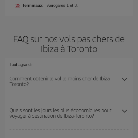
Terminaux:
Aérogares 1 et 3.
FAQ sur nos vols pas chers de
Ibiza à Toronto
Tout agrandir
Comment obtenir le vol le moins cher de Ibiza-
Toronto?
Économisez sur votre billet d'avion de Ibiza-Toronto-dest et
bénéficiez du tarif le plus bas en évitant les hautes saisons, en
Quels sont les jours les plus économiques pour
voyager à destination de Ibiza-Toronto?
achetant à l'avance et en restant flexible sur les dates et les
horaires de votre aller-retour.
Pour découvrir quels jours bénéficient des tarifs les plus bas, il