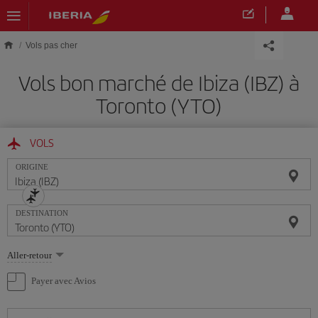
Skip to main content
Vols pas cher
Vols bon marché de Ibiza (IBZ) à
Toronto (YTO)
VOLS
ORIGINE
DESTINATION
Sélectionnez
Aller-retour
une
option
Payer avec Avios