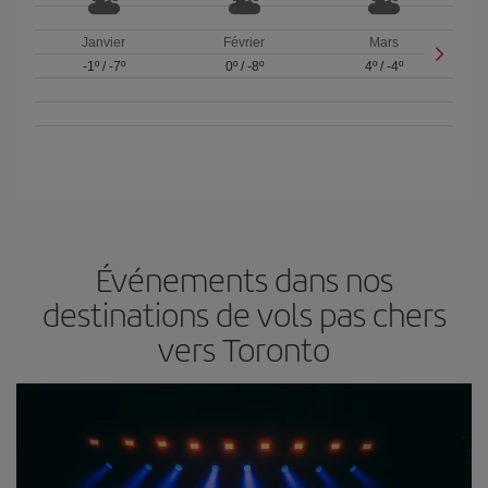
Janvier
Février
Mars
-1º
/
-7º
0º
/
-8º
4º
/
-4º
Événements dans nos
destinations de vols pas chers
vers Toronto