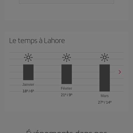
Le temps à Lahore
Janvier
Février
18º
/
6º
21º
/
9º
Mars
27º
/
14º