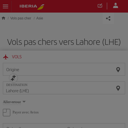
Skip to main content
Vols pas cher
Asie
Vols pas chers vers Lahore (LHE)
VOLS
Origine
DESTINATION
Sélectionnez
Aller-retour
une
option
Payer avec Avios