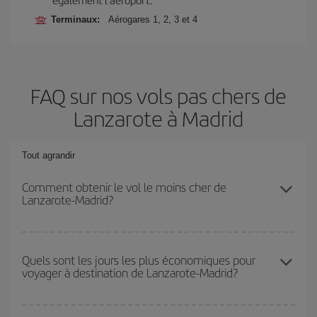
Terminaux:
Aérogares 1, 2, 3 et 4
FAQ sur nos vols pas chers de
Lanzarote à Madrid
Tout agrandir
Comment obtenir le vol le moins cher de
Lanzarote-Madrid?
Économisez sur votre billet d'avion de Lanzarote-Madrid-dest et
bénéficiez du tarif le plus bas en évitant les hautes saisons, en
Quels sont les jours les plus économiques pour
voyager à destination de Lanzarote-Madrid?
achetant à l'avance et en restant flexible sur les dates et les
horaires de votre aller-retour.
Pour découvrir quels jours bénéficient des tarifs les plus bas, il