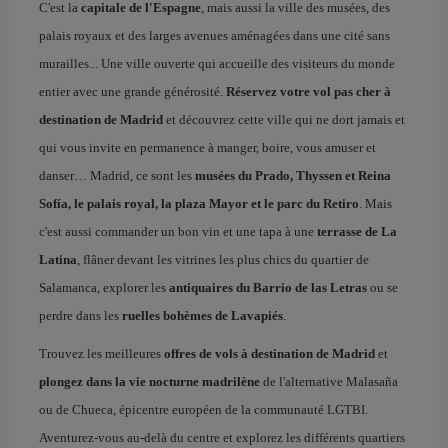
C'est la
capitale de l'Espagne
, mais aussi la ville des musées, des
palais royaux et des larges avenues aménagées dans une cité sans
murailles... Une ville ouverte qui accueille des visiteurs du monde
entier avec une grande générosité.
Réservez votre vol pas cher à
destination de Madrid
et découvrez cette ville qui ne dort jamais et
qui vous invite en permanence à manger, boire, vous amuser et
danser… Madrid, ce sont les
musées du Prado, Thyssen et Reina
Sofía, le palais royal, la plaza Mayor et le parc du Retiro
. Mais
c'est aussi commander un bon vin et une tapa à une
terrasse de La
Latina
, flâner devant les vitrines les plus chics du quartier de
Salamanca, explorer les
antiquaires du Barrio de las Letras
ou se
perdre dans les
ruelles bohèmes de Lavapiés
.
Trouvez les meilleures
offres de vols à destination de Madrid
et
plongez dans la vie nocturne madrilène
de l'alternative Malasaña
ou de Chueca, épicentre européen de la communauté LGTBI.
Aventurez-vous au-delà du centre et explorez les différents quartiers