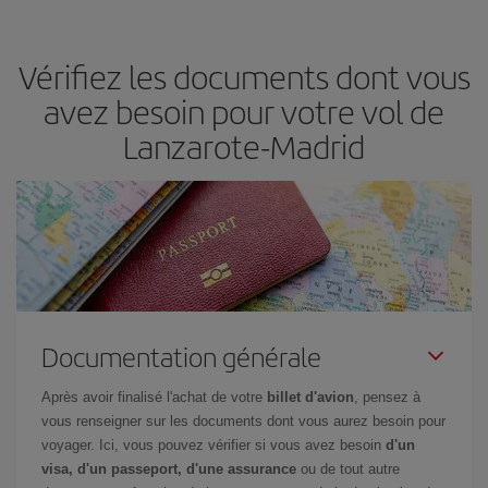
semaine. Les clés pour trouver les meilleurs prix sont
d'anticiper
et d'être flexible.
En règle générale,
plus tôt
vous réservez vos
Vérifiez les documents dont vous
billets, plus vous bénéficiez de prix économiques. De plus, en
restant flexible sur les dates et les horaires de vol lors de votre
avez besoin pour votre vol de
recherche, vous pourrez
choisir le prix le plus économique.
Lanzarote-Madrid
Documentation générale
Après avoir finalisé l'achat de votre
billet d'avion
, pensez à
vous renseigner sur les documents dont vous aurez besoin pour
voyager. Ici, vous pouvez vérifier si vous avez besoin
d'un
visa, d'un passeport, d'une assurance
ou de tout autre