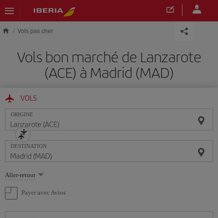
Skip to main content
Vols pas cher
Vols bon marché de Lanzarote
(ACE) à Madrid (MAD)
VOLS
ORIGINE
DESTINATION
Sélectionnez
Aller-retour
une
option
Payer avec Avios