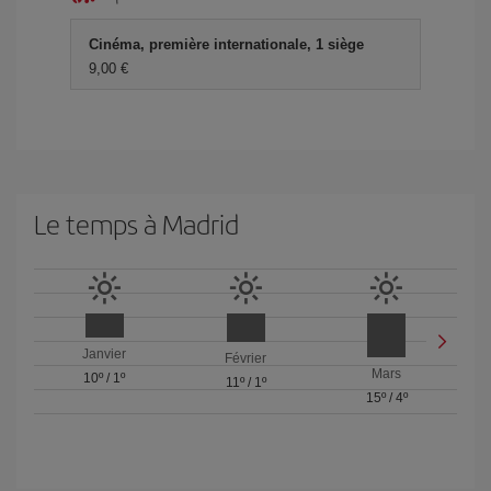
Cinéma, première internationale, 1 siège
9,00 €
Le temps à Madrid
Janvier
Février
Mars
10º
/
1º
11º
/
1º
15º
/
4º