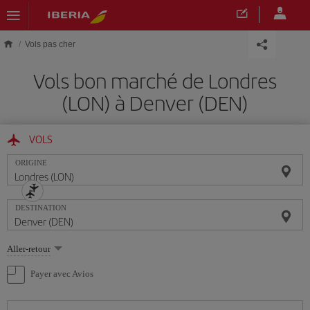
Skip to main content
Vols pas cher
Vols bon marché de Londres
(LON) à Denver (DEN)
VOLS
ORIGINE
DESTINATION
Sélectionnez
Aller-retour
une
option
Payer avec Avios