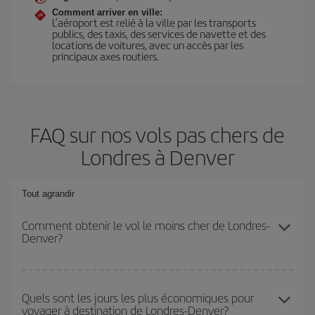
Comment arriver en ville:
L’aéroport est relié à la ville par les transports
publics, des taxis, des services de navette et des
locations de voitures, avec un accès par les
principaux axes routiers.
FAQ sur nos vols pas chers de
Londres à Denver
Tout agrandir
Comment obtenir le vol le moins cher de Londres-
Denver?
Économisez sur votre billet d'avion de Londres-Denver-dest et
bénéficiez du tarif le plus bas en évitant les hautes saisons, en
Quels sont les jours les plus économiques pour
voyager à destination de Londres-Denver?
achetant à l'avance et en restant flexible sur les dates et les