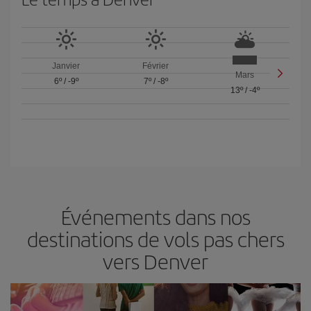
Janvier
Février
Mars
6º
/
-9º
7º
/
-8º
13º
/
-4º
Événements dans nos
destinations de vols pas chers
vers Denver