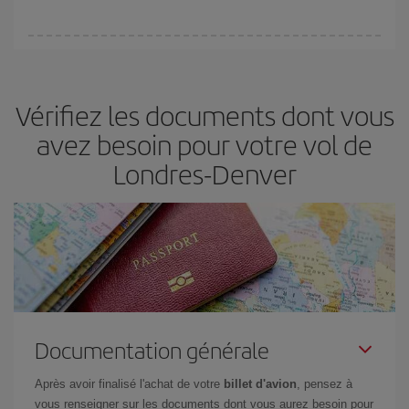
(touristiques). Par conséquent, réserver à l'avance est
fondamental
pour trouver des
vols pas chers
.
Iberia propose plusieurs tarifs, afin de vous garantir le meilleur prix
en fonction de vos besoins. Avec le tarif Basic, vous êtes certain
d'acheter le vol le moins cher.
Vérifiez les documents dont vous
avez besoin pour votre vol de
Londres-Denver
Documentation générale
Après avoir finalisé l'achat de votre
billet d'avion
, pensez à
vous renseigner sur les documents dont vous aurez besoin pour