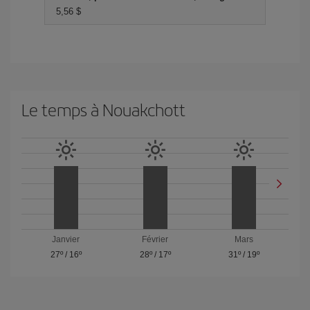
5,56 $
Le temps à Nouakchott
Janvier
Février
Mars
27º
/
16º
28º
/
17º
31º
/
19º