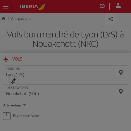
Skip to main content
Vols pas cher
Vols bon marché de Lyon (LYS) à
Nouakchott (NKC)
VOLS
ORIGINE
DESTINATION
Sélectionnez
Aller-retour
une
option
Payer avec Avios