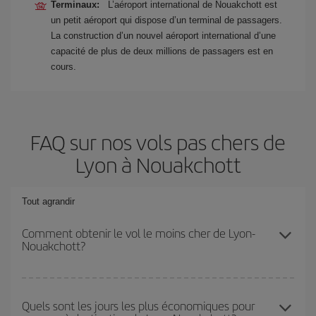
Terminaux:
L’aéroport international de Nouakchott est
un petit aéroport qui dispose d’un terminal de passagers.
La construction d’un nouvel aéroport international d’une
capacité de plus de deux millions de passagers est en
cours.
FAQ sur nos vols pas chers de
Lyon à Nouakchott
Tout agrandir
Comment obtenir le vol le moins cher de Lyon-
Nouakchott?
Économisez sur votre billet d'avion de Lyon-Nouakchott-dest et
bénéficiez du tarif le plus bas en évitant les hautes saisons, en
Quels sont les jours les plus économiques pour
achetant à l'avance et en restant flexible sur les dates et les