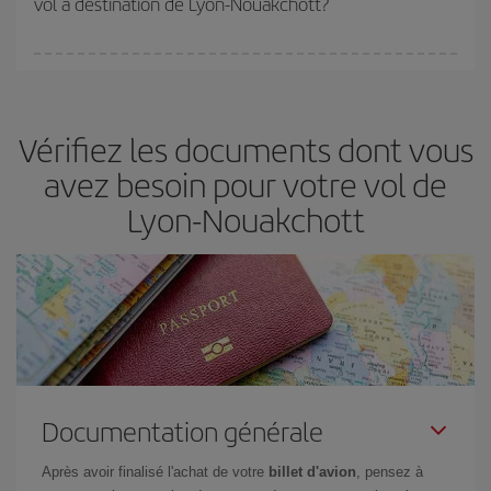
vol à destination de Lyon-Nouakchott?
(touristiques). Par conséquent, réserver à l'avance est
fondamental
pour trouver des
vols pas chers
.
Iberia propose plusieurs tarifs, afin de vous garantir le meilleur prix
en fonction de vos besoins. Avec le tarif Basic, vous êtes certain
d'acheter le vol le moins cher.
Vérifiez les documents dont vous
avez besoin pour votre vol de
Lyon-Nouakchott
Documentation générale
Après avoir finalisé l'achat de votre
billet d'avion
, pensez à