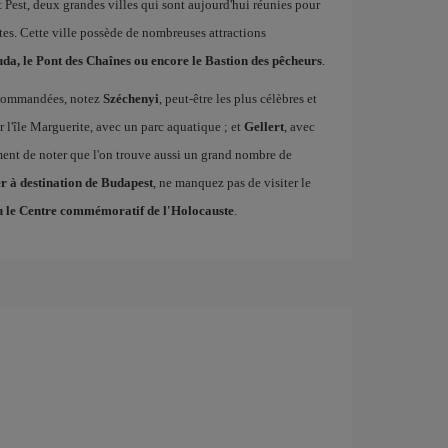
Pest, deux grandes villes qui sont aujourd'hui réunies pour
tes. Cette ville possède de nombreuses attractions
da, le Pont des Chaînes ou encore le Bastion des pêcheurs
.
recommandées, notez
Széchenyi
, peut-être les plus célèbres et
ur l'île Marguerite, avec un parc aquatique ; et
Gellert
, avec
ement de noter que l'on trouve aussi un grand nombre de
er à destination de Budapest
, ne manquez pas de visiter le
u le Centre commémoratif de l'Holocauste
.