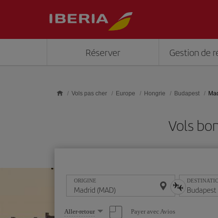
Skip to main content
Réserver
Gestion de r
Vols pas cher
Europe
Hongrie
Budapest
Mad
Vols bo
ORIGINE
DESTINATI
Sélectionnez
Payer avec Avios
Aller-retour