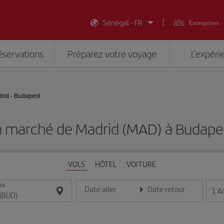
Sénégal - FR
Entreprises
éservations
Préparez votre voyage
L’expéri
rid - Budapest
n marché de Madrid (MAD) à Budape
VOLS
HÔTEL
VOITURE
ON
Date aller
Date retour
1
A
Entrez la date au format jour/mois/année
Entrez la date au format jou