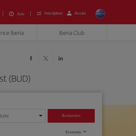
Inscription
Accés
Aide
ence Iberia
Iberia Club
st (BUD)
dulte
Rechercher
r/mois/année
Economy