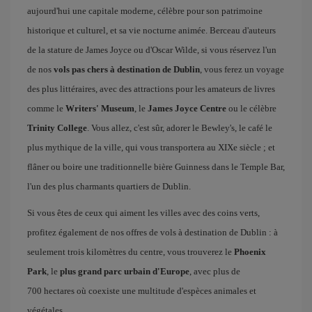
aujourd'hui une capitale moderne, célèbre pour son patrimoine
historique et culturel, et sa vie nocturne animée. Berceau d'auteurs
de la stature de James Joyce ou d'Oscar Wilde, si vous réservez l'un
de nos
vols pas chers à destination de Dublin
, vous ferez un voyage
des plus littéraires, avec des attractions pour les amateurs de livres
comme le
Writers' Museum
, le
James Joyce Centre
ou le célèbre
Trinity College
. Vous allez, c'est sûr, adorer le Bewley's, le café le
plus mythique de la ville, qui vous transportera au XIXe siècle ; et
flâner ou boire une traditionnelle bière Guinness dans le Temple Bar,
l'un des plus charmants quartiers de Dublin.
Si vous êtes de ceux qui aiment les villes avec des coins verts,
profitez également de nos offres de vols à destination de Dublin : à
seulement trois kilomètres du centre, vous trouverez le
Phoenix
Park
, le
plus grand parc urbain d'Europe
, avec plus de
700 hectares où coexiste une multitude d'espèces animales et
végétales.