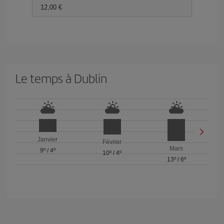
12,00 €
Le temps à Dublin
Janvier
Février
Mars
9º
/
4º
10º
/
4º
13º
/
6º