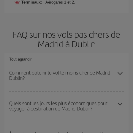
Terminaux:
Aérogares 1 et 2.
FAQ sur nos vols pas chers de
Madrid à Dublin
Tout agrandir
Comment obtenir le vol le moins cher de Madrid-
Dublin?
Économisez sur votre billet d'avion de Madrid-Dublin-dest et
bénéficiez du tarif le plus bas en évitant les hautes saisons, en
Quels sont les jours les plus économiques pour
voyager à destination de Madrid-Dublin?
achetant à l'avance et en restant flexible sur les dates et les
horaires de votre aller-retour.
Pour découvrir quels jours bénéficient des tarifs les plus bas, il
vous suffit de lancer une recherche dans notre
moteur de