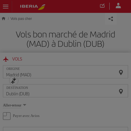
Skip to main content
Vols pas cher
Vols bon marché de Madrid
(MAD) à Dublin (DUB)
VOLS
ORIGINE
DESTINATION
Sélectionnez
Aller-retour
une
option
Payer avec Avios