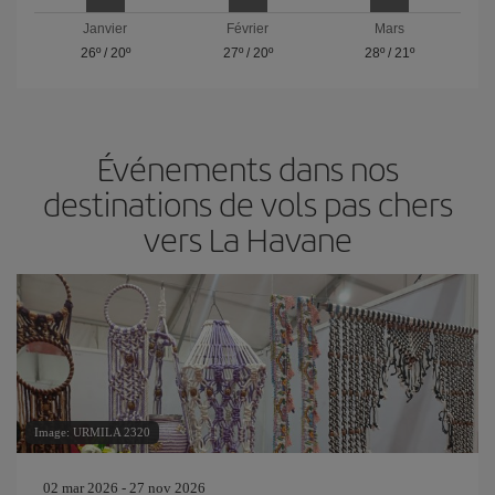
Janvier
Février
Mars
26º
/
20º
27º
/
20º
28º
/
21º
Événements dans nos
destinations de vols pas chers
vers La Havane
Image: URMILA 2320
02 mar 2026 - 27 nov 2026