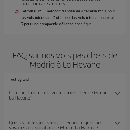
principaux axes routiers.
Terminaux:
L’aéroport dispose de 4 terminaux : 1 pour
les vols intérieurs, 2 et 3 pour les vols internationaux et
5 pour une compagnie aérienne spécifique.
FAQ sur nos vols pas chers de
Madrid à La Havane
Tout agrandir
Comment obtenir le vol le moins cher de Madrid-
La Havane?
Économisez sur votre billet d'avion de Madrid-La Havane-dest et
bénéficiez du tarif le plus bas en évitant les hautes saisons, en
Quels sont les jours les plus économiques pour
voyager à destination de Madrid-La Havane?
achetant à l'avance et en restant flexible sur les dates et les