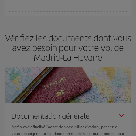
(touristiques). Par conséquent, réserver à l'avance est
fondamental
pour trouver des
vols pas chers
.
Iberia propose plusieurs tarifs, afin de vous garantir le meilleur prix
en fonction de vos besoins. Avec le tarif Basic, vous êtes certain
d'acheter le vol le moins cher.
Vérifiez les documents dont vous
avez besoin pour votre vol de
Madrid-La Havane
Documentation générale
Après avoir finalisé l'achat de votre
billet d'avion
, pensez à
vous renseigner sur les documents dont vous aurez besoin pour