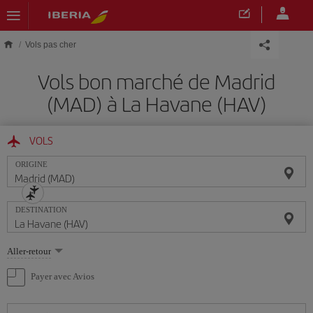
Skip to main content
Vols pas cher
Vols bon marché de Madrid
(MAD) à La Havane (HAV)
VOLS
ORIGINE
DESTINATION
Sélectionnez
Aller-retour
une
option
Payer avec Avios