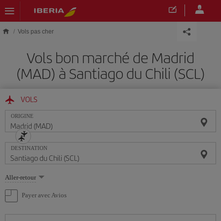
Skip to main content
Vols pas cher
Vols bon marché de Madrid
(MAD) à Santiago du Chili (SCL)
VOLS
ORIGINE
DESTINATION
Sélectionnez
Aller-retour
une
option
Payer avec Avios