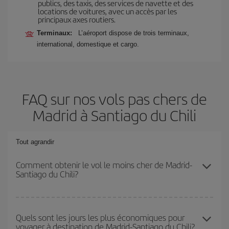
publics, des taxis, des services de navette et des
locations de voitures, avec un accès par les
principaux axes routiers.
Terminaux:
L’aéroport dispose de trois terminaux,
international, domestique et cargo.
FAQ sur nos vols pas chers de
Madrid à Santiago du Chili
Tout agrandir
Comment obtenir le vol le moins cher de Madrid-
Santiago du Chili?
Économisez sur votre billet d'avion de Madrid-Santiago du Chili-
dest et bénéficiez du tarif le plus bas en évitant les hautes
Quels sont les jours les plus économiques pour
voyager à destination de Madrid-Santiago du Chili?
saisons, en achetant à l'avance et en restant flexible sur les dates