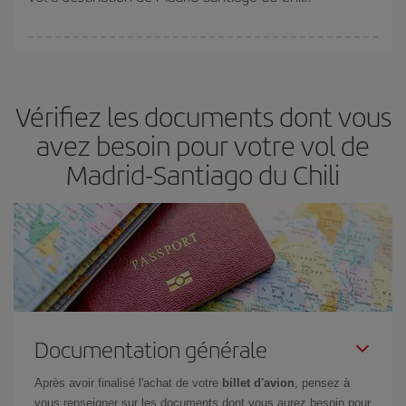
(touristiques). Par conséquent, réserver à l'avance est
fondamental
pour trouver des
vols pas chers
.
Iberia propose plusieurs tarifs, afin de vous garantir le meilleur prix
en fonction de vos besoins. Avec le tarif Basic, vous êtes certain
d'acheter le vol le moins cher.
Vérifiez les documents dont vous
avez besoin pour votre vol de
Madrid-Santiago du Chili
Documentation générale
Après avoir finalisé l'achat de votre
billet d'avion
, pensez à
vous renseigner sur les documents dont vous aurez besoin pour