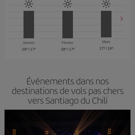
Mars
Janvier
Février
27º
/
16º
29º
/
17º
28º
/
17º
Événements dans nos
destinations de vols pas chers
vers Santiago du Chili